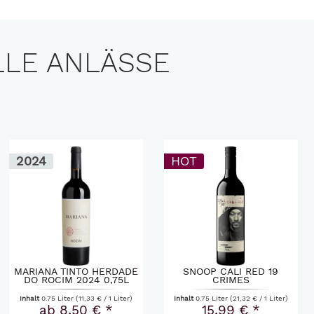
LLE ANLÄSSE
HOT
2019
23 %
HOT
SNOOP CALI RED 19
CHÂTEAU LASSUS CRU
CRIMES
BOURGEOIS MÉDOC 2019
Inhalt
0.75 Liter
(21,32 € / 1 Liter)
Inhalt
0.75 Liter
(13,27 € / 1 Liter)
15,99 € *
9,95 € *
12,95 € *