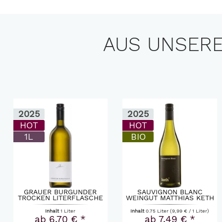
AUS UNSERE
2025
2025
HOT
14 %
BIO
BIO
SAUVIGNON BLANC
SUD-SUD ROSÉ GENS ET
WEINGUT MATTHIAS KETH
PIERRES 2025 0,75L
2025 0,75L
Inhalt
0.75 Liter
(9,99 € / 1 Liter)
Inhalt
0.75 Liter
(7,99 € / 1 Liter)
ab 7,49 € *
ab 5,99 € *
6,99 € *