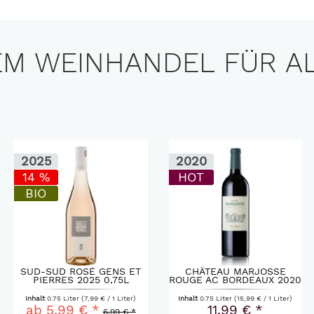
M WEINHANDEL FÜR A
2020
2024
HOT
CHÂTEAU MARJOSSE
MARIANA TINTO HERDADE
ROUGE AC BORDEAUX 2020
DO ROCIM 2024 0,75L
0,75L
Inhalt
0.75 Liter
(15,99 € / 1 Liter)
Inhalt
0.75 Liter
(11,33 € / 1 Liter)
11,99 € *
ab 8,50 € *