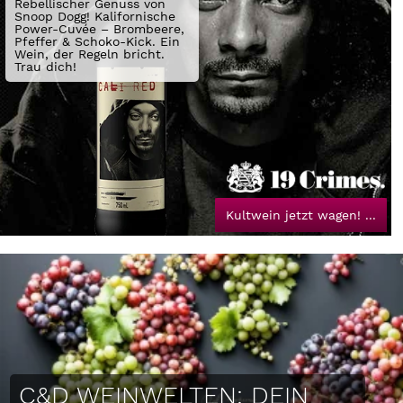
Rebellischer Genuss von 
Snoop Dogg! Kalifornische 
Power-Cuvée – Brombeere, 
Pfeffer & Schoko-Kick. Ein 
Wein, der Regeln bricht. 
Trau dich!
Kultwein jetzt wagen! ...
C&D WEINWELTEN: DEIN 