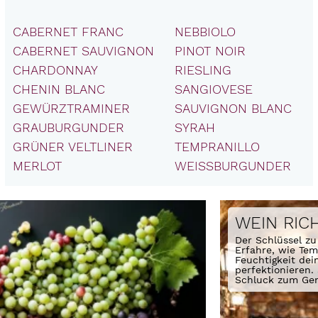
CABERNET FRANC
NEBBIOLO
CABERNET SAUVIGNON
PINOT NOIR
CHARDONNAY
RIESLING
CHENIN BLANC
SANGIOVESE
GEWÜRZTRAMINER
SAUVIGNON BLANC
GRAUBURGUNDER
SYRAH
GRÜNER VELTLINER
TEMPRANILLO
MERLOT
WEISSBURGUNDER
WEIN RIC
Der Schlüssel zu
Erfahre, wie Temp
Feuchtigkeit dei
perfektionieren. 
Schluck zum Gen