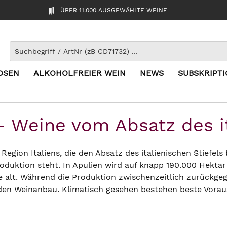
ÜBER 11.000 AUSGEWÄHLTE WEINE
OSEN
ALKOHOLFREIER WEIN
NEWS
SUBSKRIPT
– Weine vom Absatz des it
e Region Italiens, die den Absatz des italienischen Stiefe
roduktion steht. In Apulien wird auf knapp 190.000 Hekta
e alt. Während die Produktion zwischenzeitlich zurückge
en Weinanbau. Klimatisch gesehen bestehen beste Voraus
tensiver und äußerst farbintensiver Rebsorten. Manch „d
ien verschnitten um einen gehaltvolleren Wein zu erhalte