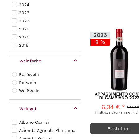
2024
Tagsüber trocken un
Regionen sieht man 
2023
nicht von den Apenn
2022
von Olivenhainen u
2021
2023
2020
80% der Weine aus A
8 %
2018
Aufgrund der klimat
teilweise auch rust
Weinfarbe
Vor allem der Primi
Roséwein
sehr geschätzt. We
Rotwein
samtigen Tanninen.
Weißwein
APPASSIMENTO CON
DI CAMPIANO 202
6,34 € *
6,89 € *
Weingut
Inhalt
0.75 Liter
(8,45 € / 1 Li
Albano Carrisi
Bestellen
Azienda Agricola Plantamura
Azienda Perrini