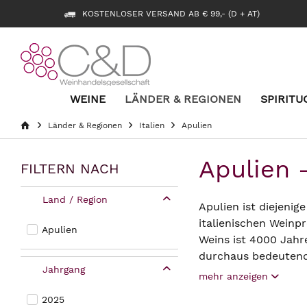
KOSTENLOSER VERSAND AB € 99,- (D + AT)
WEINE
LÄNDER & REGIONEN
SPIRITU
Länder & Regionen
Italien
Apulien
Apulien 
FILTERN NACH
Land / Region
Apulien ist diejenig
italienischen Weinp
Apulien
Weins ist 4000 Jahr
durchaus bedeutend
Jahrgang
Anbau kräftiger, in
mehr anzeigen
mit Weinen aus Apul
2025