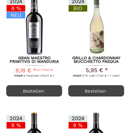
2024
2024
8 %
BIO
NEU
GRAN MAESTRO
GRILLO & CHARDONNAY
PRIMITIVO DI MANDURIA
MUCCHIETTO PASQUA
CIELO E...
2024
5,95 € *
8,18 € *
pro Flasche
Inhalt
6 Flaschen
(49,07 € )
Inhalt
0.75 Liter
(7,93 € / 1 Liter)
Bestellen
Bestellen
2024
2024
8 %
8 %