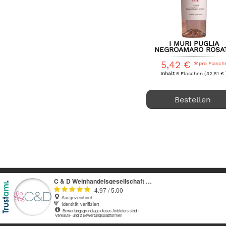
I MURI PUGLIA
NEGROAMARO ROSA
FARNESE FANTINI..
5,42 € *
pro Flasch
Inhalt
6 Flaschen
(32,51 € 
Bestellen