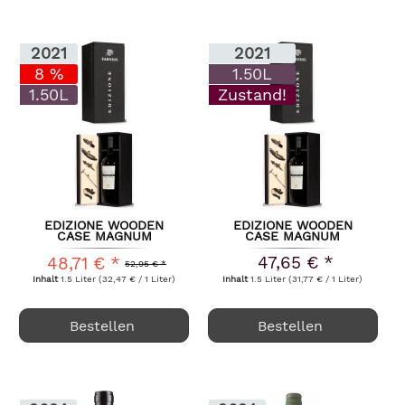
2021
2021
8 %
1.50L
1.50L
Zustand!
EDIZIONE WOODEN
EDIZIONE WOODEN
CASE MAGNUM
CASE MAGNUM
FARNESE FANTINI...
FARNESE FANTINI...
47,65 € *
48,71 € *
52,95 € *
Inhalt
1.5 Liter
(32,47 € / 1 Liter)
Inhalt
1.5 Liter
(31,77 € / 1 Liter)
Bestellen
Bestellen