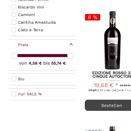
Biscardo Vini
Camivini
8 %
Cantina Amastuola
Cielo e Terra
Conte di Campiano
Preis
Conti Zecca
Farnese Fantini
Globus Wine
von
bis
4,59 €
55,74 €
Nerone
EDIZIONE ROSSO 2
Pasqua
CINQUE AUTOCTON
Bio
FARNESE FANTINI
Pietra Pura
19,68 € *
21,39 €
Tagaro
Inhalt
0.75 Liter
(26,24 € / 1 L
nur SALE %
Tagaro - Lorusso
Bestellen
Terre Avare
Tormaresca
Vinerum