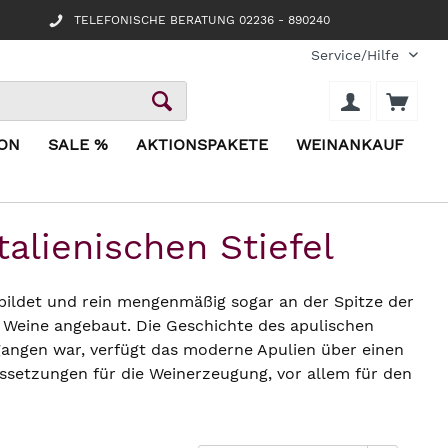
TELEFONISCHE BERATUNG 02236 - 890240
Service/Hilfe
ION
SALE %
AKTIONSPAKETE
WEINANKAUF
alienischen Stiefel
ls bildet und rein mengenmäßig sogar an der Spitze der
r Weine angebaut. Die Geschichte des apulischen
gangen war, verfügt das moderne Apulien über einen
setzungen für die Weinerzeugung, vor allem für den
ünner“ Rotwein aus dem Norden Italiens wurde schon
n.