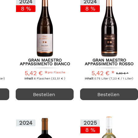
2024
2024
8 %
8 %
GRAN MAESTRO
GRAN MAESTRO
APPASSIMENTO BIANCO
APPASSIMENTO ROSSO
.
CIELO E TERRA...
CIELO E TERRA 2024
5,42 € *
5,42 € *
pro Flasche
5,89 € *
ter)
Inhalt
6 Flaschen
(32,51 € )
Inhalt
0.75 Liter
(7,23 € / 1 Liter)
Bestellen
Bestellen
2024
2025
8 %