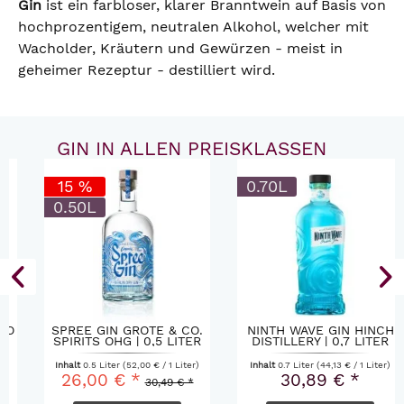
Gin
ist ein farbloser, klarer Branntwein auf Basis von
hochprozentigem, neutralen Alkohol, welcher mit
Wacholder, Kräutern und Gewürzen - meist in
geheimer Rezeptur - destilliert wird.
GIN IN ALLEN PREISKLASSEN
15 %
0.70L
0.50L
SPREE GIN GROTE & CO.
NINTH WAVE GIN HINCH
SPIRITS OHG | 0,5 LITER
DISTILLERY | 0,7 LITER
Inhalt
0.5 Liter
(52,00 € / 1 Liter)
Inhalt
0.7 Liter
(44,13 € / 1 Liter)
26,00 € *
30,89 € *
30,49 € *