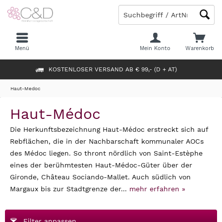
Menü
Mein Konto
Warenkorb
KOSTENLOSER VERSAND AB € 99,- (D + AT)
Haut-Medoc
Haut-Médoc
Die Herkunftsbezeichnung Haut-Médoc erstreckt sich auf
Rebflächen, die in der Nachbarschaft kommunaler AOCs
des Médoc liegen. So thront nördlich von Saint-Estèphe
eines der berühmtesten Haut-Médoc-Güter über der
Gironde, Château Sociando-Mallet. Auch südlich von
Margaux bis zur Stadtgrenze der...
mehr erfahren »
Filter anpassen