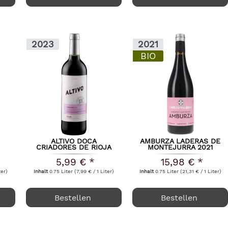
2023
2021
BIO
ALTIVO DOCA
AMBURZA LADERAS DE
CRIADORES DE RIOJA
MONTEJURRA 2021
RS
2023
5,99 € *
15,98 € *
ter)
Inhalt
0.75 Liter
(7,99 € / 1 Liter)
Inhalt
0.75 Liter
(21,31 € / 1 Liter)
Bestellen
Bestellen