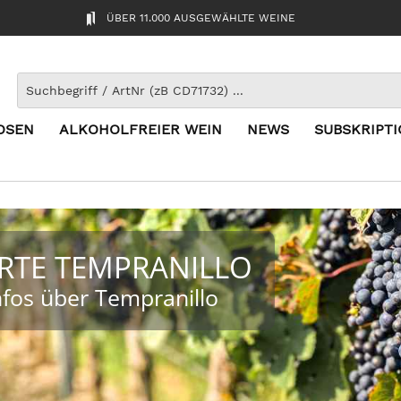
ÜBER 11.000 AUSGEWÄHLTE WEINE
OSEN
ALKOHOLFREIER WEIN
NEWS
SUBSKRIPT
RTE TEMPRANILLO
Infos über Tempranillo