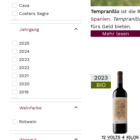
Cava
Tempranillo
ist die 
Costers Segre
Spanien
.
Tempranill
Galicien
fürs Geld bieten.
Jahrgang
Jumilla
Mehr lesen
Katalonien
2025
La Mancha
2024
Madrid
2023
Malaga
2022
Mallorca
2021
2023
Navarra
2020
BIO
Penedes
2019
Priorat
2018
Ribera Duero
Weinfarbe
2017
Rioja
2016
Somontano
Rotwein
2015
Tarragona
2014
Toro
12 VOLTS 4 KILOS
Weingut