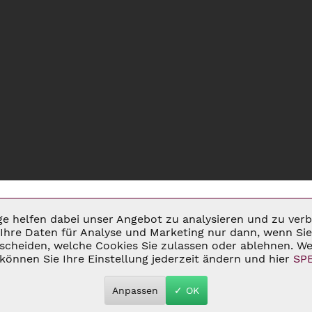
ige helfen dabei unser Angebot zu analysieren und zu ve
Ihre Daten für Analyse und Marketing nur dann, wenn Sie 
cheiden, welche Cookies Sie zulassen oder ablehnen. Wei
MSATZSTEUER ZZGL.
VERSANDKOSTEN
UND GGF. NACHNAHMEGEBÜHREN, W
können Sie Ihre Einstellung jederzeit ändern und hier
SP
 2026 C&D WEINHANDEL - ALL RIGHTS RESERVED. THEME BY
THEMEWAR
Anpassen
✓ OK