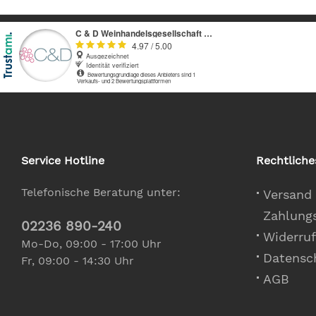
Finca Enguera
Finca Museum
Finca Villacreces
Habla
Hammeken Cellars
Jean Leon
Jimenez - Landi
La Bodega Pinoso
Service Hotline
Rechtliche
La Rioja Alta
Laderas de Montejurra
Telefonische Beratung unter:
Versand
Macia Batle
Zahlung
Maisulan
02236 890-240
Marqués de Murrieta
Widerruf
Mo-Do, 09:00 - 17:00 Uhr
Mesquida Mora
Datensc
Fr, 09:00 - 14:30 Uhr
Miguel Torres
AGB
Miquel Oliver
Navarrsotillo