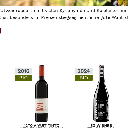
Rotweinrebsorte mit vielen Synonymen und Spielarten inn
o
ist besonders im Preiseinstiegsegment eine gute Wahl, d
2016
2024
BIO
BIO
1270 A VUIT TINTO
30 WISHES