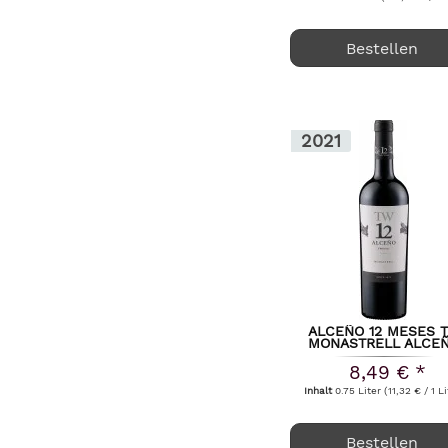
Bodega Estancia Piedra
Bodega Ojo de Ibiza
Bestellen
Bodegas Anima Negra
Bodegas Artadi
Bodegas Atalaya
2021
Bodegas Beronia
Bodegas BR & VS
Bodegas Campillo
Bodegas Ego
Bodegas El Meson (Baron de Ley)
Bodegas Hacienda Monasterio
Bodegas Irjimpa
Bodegas Juan Gil
ALCEÑO 12 MESES 
MONASTRELL ALCE
Bodegas La Horra
2021
8,49 € *
Bodegas LAN
Inhalt
0.75 Liter
(11,32 € / 1 Li
Bodegas Maximo
Bodegas Miquel Oliver
Bestellen