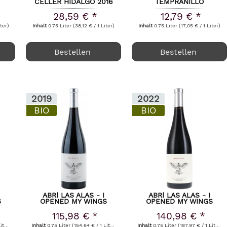
CELLER HIDALGO 2016
TEMPRANILLO
NELEMAN 2024
28,59 € *
12,79 € *
iter)
Inhalt
0.75 Liter
(38,12 € / 1 Liter)
Inhalt
0.75 Liter
(17,05 € / 1 Liter)
Bestellen
Bestellen
2019
2022
BIO
BIO
ABRÍ LAS ALAS - I
ABRÍ LAS ALAS - I
S
OPENED MY WINGS
OPENED MY WINGS
7
VALDEMONJAS 2019
VALDEMONJAS 2022
115,98 € *
140,98 € *
er)
Inhalt
0.75 Liter
(154,64 € / 1 Liter)
Inhalt
0.75 Liter
(187,97 € / 1 Liter)