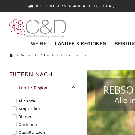
KOSTENLOSER VERSAND AB € 99,- (D + AT)
WEINE
LÄNDER & REGIONEN
SPIRITU
Weine
Rebsorten
Tempranillo
FILTERN NACH
REBSO
Land / Region
Alle 
Alicante
Ampurdan
Bierzo
Carinena
Castilla Leon