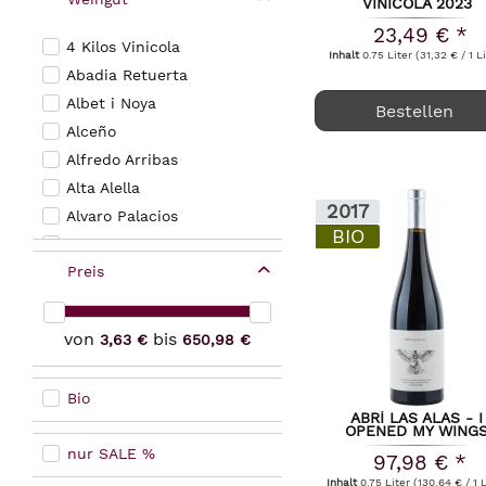
2013
VINICOLA 2023
Valencia
2012
23,49 € *
4 Kilos Vinicola
Inhalt
0.75 Liter
(31,32 € / 1 L
2011
Abadia Retuerta
2010
Albet i Noya
Bestellen
2009
Alceño
2008
Alfredo Arribas
2007
Alta Alella
2006
2017
Alvaro Palacios
BIO
Anecoop Bodegas
Preis
Artadi
Artazu
Artevino
von
bis
3,63 €
650,98 €
Artuke
Attis Bodegas y Vinedos
Bio
Baron de Ley
ABRÍ LAS ALAS - I
OPENED MY WING
Benjamin de Rothschild & Vega Sicilia
VALDEMONJAS 201
nur SALE %
97,98 € *
Binigrau
Inhalt
0.75 Liter
(130,64 € / 1 Lit