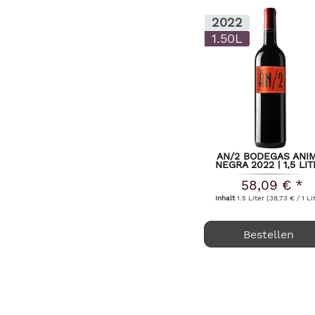
Castillo Perelada
2022
Celler Hidalgo
1.50L
Celler Mas de les Pereres
Cervoles Celler
Clos i Terrasses
Coreografia
Criadores de Rioja
Daphne Glorian
AN/2 BODEGAS ANI
Del Rosario
NEGRA 2022 | 1,5 LI
Descendientes de J. Palacios
58,09 € *
Inhalt
1.5 Liter
(38,73 € / 1 Li
Dominio do Bibei
Dominio Fournier
Bestellen
El Sequé (Artadi)
Enate
Familia Nin Ortiz
Faustino
Felix Callejo