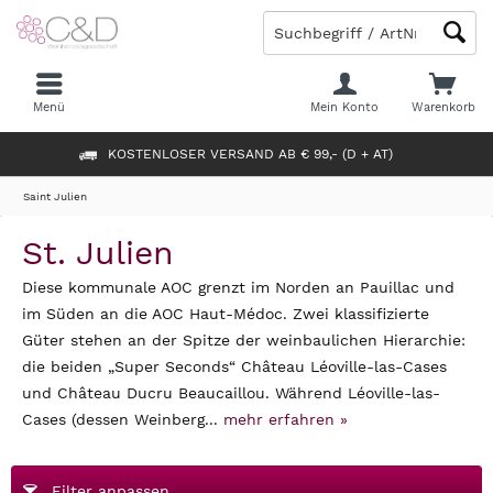
Menü
Mein Konto
Warenkorb
KOSTENLOSER VERSAND AB € 99,- (D + AT)
Saint Julien
St. Julien
Diese kommunale AOC grenzt im Norden an Pauillac und
im Süden an die AOC Haut-Médoc. Zwei klassifizierte
Güter stehen an der Spitze der weinbaulichen Hierarchie:
die beiden „Super Seconds“ Château Léoville-las-Cases
und Château Ducru Beaucaillou. Während Léoville-las-
Cases (dessen Weinberg...
mehr erfahren »
Filter anpassen