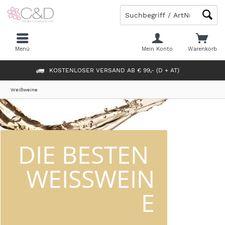
Menü
Mein Konto
Warenkorb
KOSTENLOSER VERSAND AB € 99,- (D + AT)
Weißweine
DIE BESTEN 
WEISSWEINE