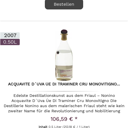
Bestellen
2007
0.50L
ACQUAVITE D´UVA ÙE DI TRAMINER CRU MONOVITIGNO...
Edelste Destillationskunst aus dem Friaul – Nonino
Acquavite D´Uva Ùe Di Traminer Cru Monovitigno Die
Destillerie Nonino aus dem malerischen Friaul steht wie kein
zweiter Name für die Revolutionierung und Nobilitierung
italienischer...
106,59 € *
Inhalt
0.5 Liter
(213,18 € / 1 Liter)