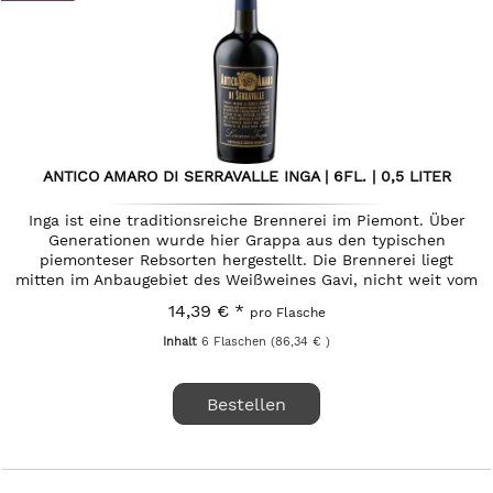
ANTICO AMARO DI SERRAVALLE INGA | 6FL. | 0,5 LITER
Inga ist eine traditionsreiche Brennerei im Piemont. Über
Generationen wurde hier Grappa aus den typischen
piemonteser Rebsorten hergestellt. Die Brennerei liegt
mitten im Anbaugebiet des Weißweines Gavi, nicht weit vom
Örtchen Gavi...
14,39 € *
pro Flasche
Inhalt
6 Flaschen
(86,34 € )
Bestellen