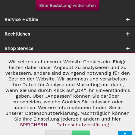
Eine Bestellung widerrufen
Service Hotline
Rechtliches
Shop Service
Wir setzen auf unserer Website Cookies ein. Einige
Aktiv
Notwendig
Zahlung & Versand
helfen dabei unser Angebot zu analysieren und zu
verbessern, andere sind zwingend notwendig für den
Betrieb der Website. Wir sammeln und verarbeiten
Inaktiv
Marketing
Ihre Daten für Analyse und Marketing nur dann,
wenn Sie uns durch Klick auf „OK“ Ihr Einverständnis
geben. Über „Anpassen“ können Sie darüber
Inaktiv
Tracking
entscheiden, welche Cookies Sie zulassen oder
* ALLE PREISE INKL. GESETZL. UMSATZSTEUER ZZGL.
ablehnen. Weitere Informationen finden Sie in
VERSANDKOSTEN
UND GGF. NACHNAHMEGEBÜHREN, WENN NICHT
unserer Datenschutzerklärung. Nachträglich können
Inaktiv
ANDERS BESCHRIEBEN
Personalisierung
Sie Ihre Einstellung jederzeit ändern und hier
© 2026 C&D WEINHANDEL - ALL RIGHTS RESERVED. THEME BY
SPEICHERN.
– Datenschutzerklärung –
THEMEWARE®
Inaktiv