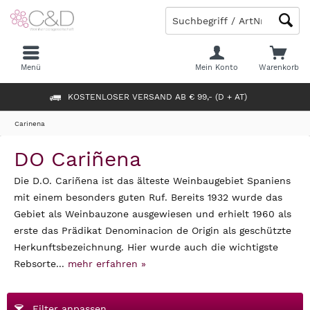
Menü
Mein Konto
Warenkorb
KOSTENLOSER VERSAND AB € 99,- (D + AT)
Carinena
DO Cariñena
Die D.O. Cariñena ist das älteste Weinbaugebiet Spaniens
mit einem besonders guten Ruf. Bereits 1932 wurde das
Gebiet als Weinbauzone ausgewiesen und erhielt 1960 als
erste das Prädikat Denominacion de Origin als geschützte
Herkunftsbezeichnung. Hier wurde auch die wichtigste
Rebsorte...
mehr erfahren »
Filter anpassen