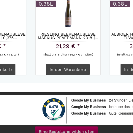
0.38L
0.38L
RENAUSLESE
RIESLING BEERENAUSLESE
ALBIGER 
 0,375...
MARKUS PFAFFMANN 2018 |...
EISW
€ *
21,29 € *
3
53 € / 1 Liter)
Inhalt
0.375 Liter
(56,77 € / 1 Liter)
Inhalt
0.37
nkorb
In den
Warenkorb
In d
Eine Bestellung widerrufen