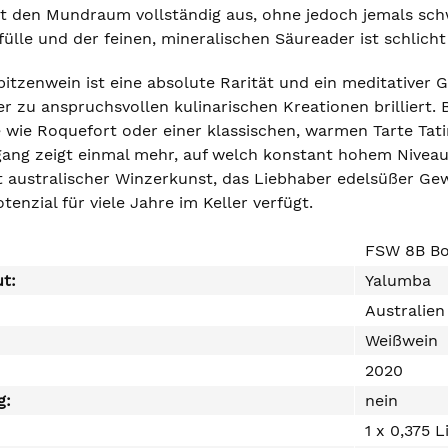
et den Mundraum vollständig aus, ohne jedoch jemals schw
ülle und der feinen, mineralischen Säureader ist schlicht
itzenwein ist eine absolute Rarität und ein meditativer G
er zu anspruchsvollen kulinarischen Kreationen brilliert.
wie Roquefort oder einer klassischen, warmen Tarte Tatin
gang zeigt einmal mehr, auf welch konstant hohem Nivea
ustralischer Winzerkunst, das Liebhaber edelsüßer Gew
tenzial für viele Jahre im Keller verfügt.
FSW 8B Bot
ut:
Yalumba
Australien
Weißwein
2020
g:
nein
1 x 0,375 L