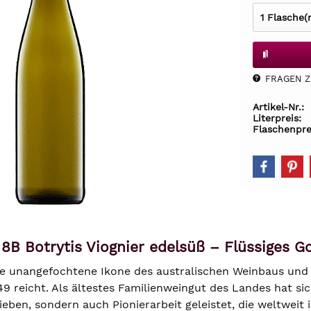
FRAGEN Z.
Artikel-Nr.:
Literpreis:
Flaschenpre
B Botrytis Viognier edelsüß – Flüssiges G
die unangefochtene Ikone des australischen Weinbaus und b
849 reicht. Als ältestes Familienweingut des Landes hat s
eben, sondern auch Pionierarbeit geleistet, die weltweit