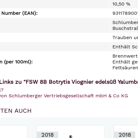
10,50 %
e Number (EAN):
931178900
Schlumber
Buschstra
Trauben un
Enthält Sc
Brennwert 
 (per 100ml):
Enthält ge
Fettsäuren
Links zu "FSW 8B Botrytis Viognier edelsüß Yalumba
l?
 von Schlumberger Vertriebsgesellschaft mbH & Co KG
TEN AUCH
2018
2018