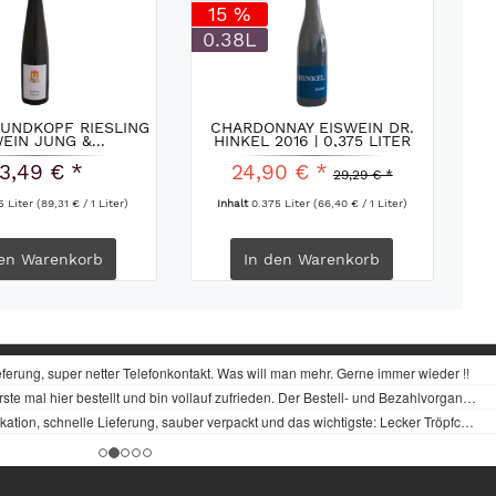
15 %
0.38L
HUNDKOPF RIESLING
CHARDONNAY EISWEIN DR.
EIN JUNG &...
HINKEL 2016 | 0,375 LITER
3,49 € *
24,90 € *
29,29 € *
5 Liter
(89,31 € / 1 Liter)
Inhalt
0.375 Liter
(66,40 € / 1 Liter)
en
Warenkorb
In den
Warenkorb