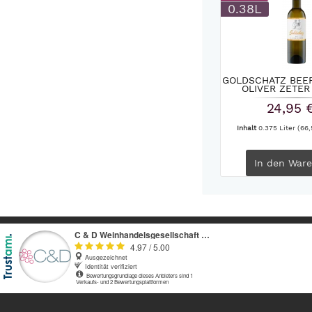
0.38L
GOLDSCHATZ BEE
OLIVER ZETER |
24,95 
Inhalt
0.375 Liter
(66,
In den
Ware