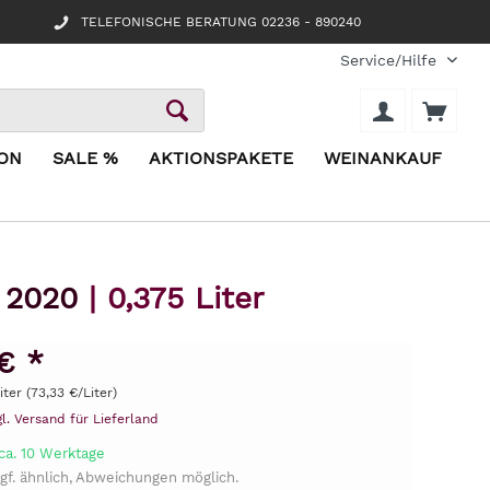
TELEFONISCHE BERATUNG 02236 - 890240
Service/Hilfe
ION
SALE %
AKTIONSPAKETE
WEINANKAUF
a 2020
| 0,375 Liter
€ *
iter (73,33 €/Liter)
gl. Versand für Lieferland
ca. 10 Werktage
gf. ähnlich, Abweichungen möglich.