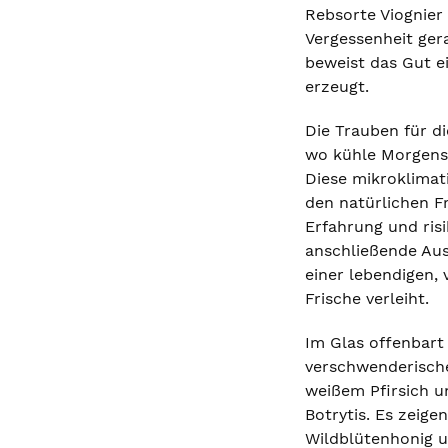
Rebsorte Viognier 
Vergessenheit ger
beweist das Gut ei
erzeugt.
Die Trauben für d
wo kühle Morgenst
Diese mikroklimat
den natürlichen F
Erfahrung und ris
anschließende Aus
einer lebendigen,
Frische verleiht.
Im Glas offenbart
verschwenderische
weißem Pfirsich 
Botrytis. Es zeig
Wildblütenhonig u