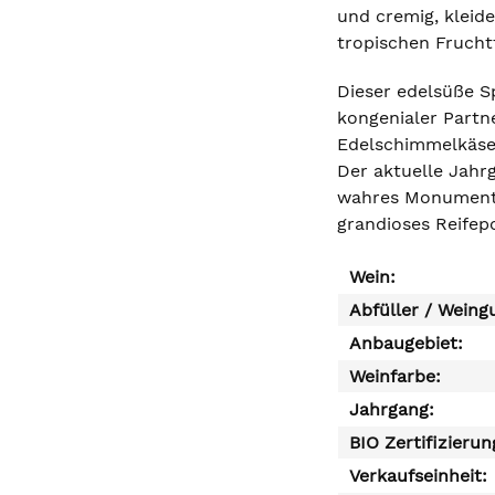
und cremig, kleid
tropischen Fruchtf
Dieser edelsüße Sp
kongenialer Partn
Edelschimmelkäse 
Der aktuelle Jahr
wahres Monument a
grandioses Reifepo
Wein:
Abfüller / Weing
Anbaugebiet:
Weinfarbe:
Jahrgang:
BIO Zertifizierun
Verkaufseinheit: