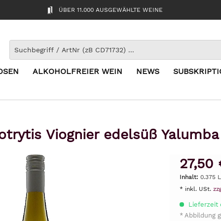
ÜBER 11.000 AUSGEWÄHLTE WEINE
OSEN
ALKOHOLFREIER WEIN
NEWS
SUBSKRIPT
trytis Viognier edelsüß Yalumb
27,50 
Inhalt:
0.375 L
* inkl. USt.
zz
Lieferzeit 
* Abbildung g