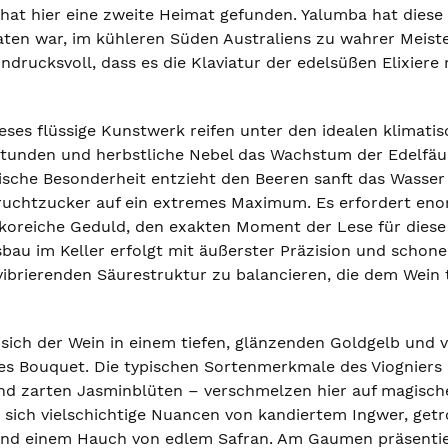
hat hier eine zweite Heimat gefunden. Yalumba hat diese k
aten war, im kühleren Süden Australiens zu wahrer Meiste
ndrucksvoll, dass es die Klaviatur der edelsüßen Elixier
ieses flüssige Kunstwerk reifen unter den idealen klimat
unden und herbstliche Nebel das Wachstum der Edelfäule
ische Besonderheit entzieht den Beeren sanft das Wasser
ruchtzucker auf ein extremes Maximum. Es erfordert eno
ikoreiche Geduld, den exakten Moment der Lese für dies
bau im Keller erfolgt mit äußerster Präzision und schon
 vibrierenden Säurestruktur zu balancieren, die dem Wein 
 sich der Wein in einem tiefen, glänzenden Goldgelb und v
s Bouquet. Die typischen Sortenmerkmale des Viogniers –
und zarten Jasminblüten – verschmelzen hier auf magisc
en sich vielschichtige Nuancen von kandiertem Ingwer, ge
nd einem Hauch von edlem Safran. Am Gaumen präsentiert