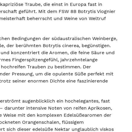
apriziöse Traube, die einst in Europa fast in
rschaft geführt. Mit dem FSW 8B Botrytis Viognier
e meisterhaft beherrscht und Weine von Weltruf
ischen Bedingungen der südaustralischen Weinberge,
, der berühmten Botrytis cinerea, begünstigen.
 und konzentriert die Aromen, die feine Säure und
rmes Fingerspitzengefühl, jahrzehntelange
e hochreifen Trauben zu bestimmen. Der
ender Pressung, um die opulente Süße perfekt mit
trotz seiner enormen Dichte eine faszinierende
erströmt augenblicklich ein hochelegantes, fast
 darunter intensive Noten von reifen Aprikosen,
he Weise mit den komplexen Edelsüßearomen der
trockneten Orangenschalen, flüssigem
 sich dieser edelsüße Nektar unglaublich viskos