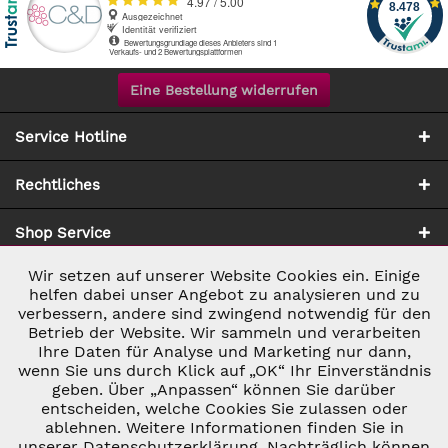
Eine Bestellung widerrufen
Service Hotline
Rechtliches
Shop Service
Wir setzen auf unserer Website Cookies ein. Einige
Aktiv
Notwendig
Zahlung & Versand
helfen dabei unser Angebot zu analysieren und zu
verbessern, andere sind zwingend notwendig für den
Betrieb der Website. Wir sammeln und verarbeiten
Inaktiv
Marketing
Ihre Daten für Analyse und Marketing nur dann,
wenn Sie uns durch Klick auf „OK“ Ihr Einverständnis
geben. Über „Anpassen“ können Sie darüber
Inaktiv
Tracking
entscheiden, welche Cookies Sie zulassen oder
ablehnen. Weitere Informationen finden Sie in
* ALLE PREISE INKL. GESETZL. UMSATZSTEUER ZZGL.
VERSANDKOSTEN
UND GGF. NACHNAHMEGEBÜHREN, WENN NICHT
unserer Datenschutzerklärung. Nachträglich können