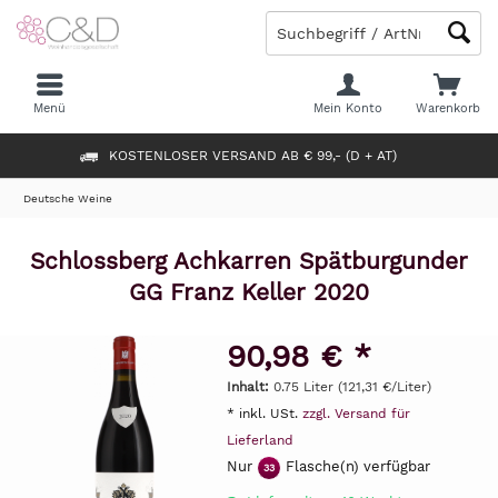
Menü
Mein Konto
Warenkorb
KOSTENLOSER VERSAND AB € 99,- (D + AT)
Deutsche Weine
Schlossberg Achkarren Spätburgunder
GG Franz Keller 2020
90,98 € *
Inhalt:
0.75 Liter (121,31 €/Liter)
* inkl. USt.
zzgl. Versand für
Lieferland
Nur
Flasche(n) verfügbar
33