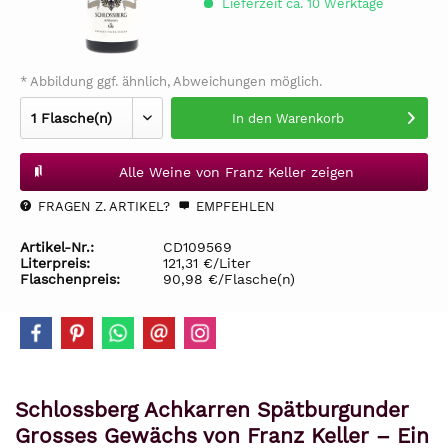
Lieferzeit ca. 10 Werktage
* Abbildung ggf. ähnlich, Abweichungen möglich.
In den
Warenkorb
Alle Weine von Franz Keller zeigen
FRAGEN Z. ARTIKEL?
EMPFEHLEN
Artikel-Nr.:
CD109569
Literpreis:
121,31 €/Liter
Flaschenpreis:
90,98 €/Flasche(n)
Schlossberg Achkarren Spätburgunder
Grosses Gewächs von Franz Keller – Ein