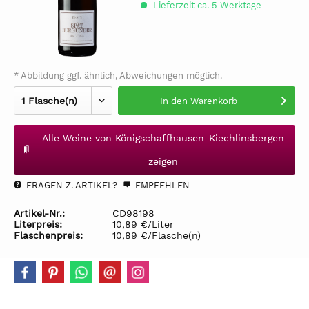
Lieferzeit ca. 5 Werktage
* Abbildung ggf. ähnlich, Abweichungen möglich.
In den
Warenkorb
Alle Weine von Königschaffhausen-Kiechlinsbergen
zeigen
FRAGEN Z. ARTIKEL?
EMPFEHLEN
Artikel-Nr.:
CD98198
Literpreis:
10,89 €/Liter
Flaschenpreis:
10,89 €/Flasche(n)