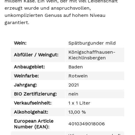
mildem Käse. Ein Wein, der mit viel Leidenschaft
erzeugt wurde und anspruchsvollen,
unkomplizierten Genuss auf hohem Niveau
garantiert.
Wein:
Spätburgunder mild
Königschaffhausen-
Abfüller / Weingut:
Kiechlinsbergen
Anbaugebiet:
Baden
Weinfarbe:
Rotwein
Jahrgang:
2021
BIO Zertifizierung:
nein
Verkaufseinheit:
1 x 1 Liter
Alkoholgehalt:
13,00 %
European Article
4010349018006
Number (EAN):