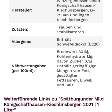
Winzergenossenschaft
Königschaffhausen-
Hersteller:
Kiechlinsbergen, D-
79346 Endlingen-
Kiechlinsbergen
Trauben und
Zutaten:
Stabilisatoren
Enthält
Allergene:
Schwefeldioxid (E220)
Brennwert 301kj,
Kohlenhydrate 1,1g,
davon Zucker 0,3g.
Nährwertangaben
Enthält geringfügige
(per 100ml):
Mengen von Fett,
gesättigten
Fettsäuren, Eiweiß
und Salz.
Weiterführende Links zu "Spätburgunder Mild
Königschaffhausen-Kiechlinsbergen 2021 | 1
Liter"