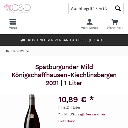
Menü
Mein Konto
Warenkorb
KOSTENLOSER VERSAND AB € 99,- (D + AT)
Deutsche Weine
Spätburgunder Mild
Königschaffhausen-Kiechlinsbergen
2021 | 1 Liter
10,89 € *
Inhalt:
1 Liter
* inkl. USt.
zzgl. Versand für
Lieferland