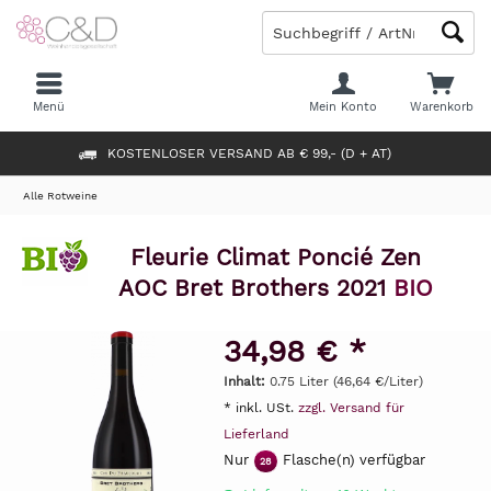
Menü
Mein Konto
Warenkorb
KOSTENLOSER VERSAND AB € 99,- (D + AT)
Alle Rotweine
Fleurie Climat Poncié Zen
AOC Bret Brothers 2021
BIO
34,98 € *
Inhalt:
0.75 Liter (46,64 €/Liter)
* inkl. USt.
zzgl. Versand für
Lieferland
Nur
Flasche(n) verfügbar
28