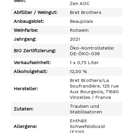
Wein:
Zen AOC
Abfüller / Weingut:
Bret Brothers
Anbaugebiet:
Beaujolais
Weinfarbe:
Rotwein
Jahrgang:
2021
Öko-Kontrollstelle:
BIO Zertifizierung:
DE-ÖKO-039
Verkaufseinheit:
1 x 0,75 Liter
Alkoholgehalt:
12,00 %
Bret Brothers/La
Soufrandière, 125 rue
Hersteller:
Aux Bourgeois, 71680
Vinzelles / France
Trauben und
Zutaten:
Stabilisatoren
Enthält
Allergene:
Schwefeldioxid
(E220)