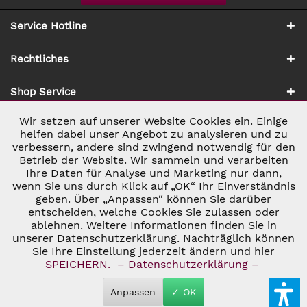
Service Hotline
Rechtliches
Shop Service
Wir setzen auf unserer Website Cookies ein. Einige
Aktiv
Notwendig
Zahlung & Versand
helfen dabei unser Angebot zu analysieren und zu
verbessern, andere sind zwingend notwendig für den
Betrieb der Website. Wir sammeln und verarbeiten
Inaktiv
Marketing
Ihre Daten für Analyse und Marketing nur dann,
wenn Sie uns durch Klick auf „OK“ Ihr Einverständnis
geben. Über „Anpassen“ können Sie darüber
Inaktiv
Tracking
entscheiden, welche Cookies Sie zulassen oder
ablehnen. Weitere Informationen finden Sie in
* ALLE PREISE INKL. GESETZL. UMSATZSTEUER ZZGL.
VERSANDKOSTEN
UND GGF. NACHNAHMEGEBÜHREN, WENN NICHT
unserer Datenschutzerklärung. Nachträglich können
Inaktiv
Personalisierung
ANDERS BESCHRIEBEN
Sie Ihre Einstellung jederzeit ändern und hier
© 2026 C&D WEINHANDEL - ALL RIGHTS RESERVED. THEME BY
SPEICHERN.
– Datenschutzerklärung –
THEMEWARE®
Inaktiv
Service
Anpassen
✓ OK