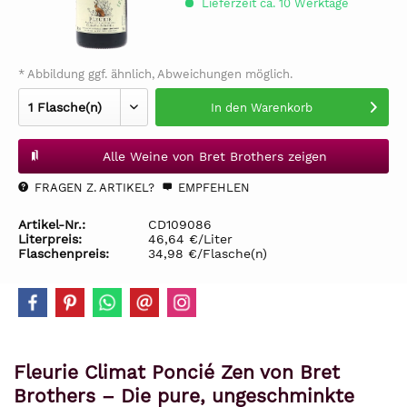
Lieferzeit ca. 10 Werktage
* Abbildung ggf. ähnlich, Abweichungen möglich.
In den
Warenkorb
Alle Weine von Bret Brothers zeigen
FRAGEN Z. ARTIKEL?
EMPFEHLEN
Artikel-Nr.:
CD109086
Literpreis:
46,64 €/Liter
Flaschenpreis:
34,98 €/Flasche(n)
Fleurie Climat Poncié Zen von Bret
Brothers – Die pure, ungeschminkte