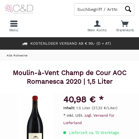
Menü
Mein Konto
Warenkorb
KOSTENLOSER VERSAND AB € 99,- (D + AT)
Alle Rotweine
Moulin-à-Vent Champ de Cour AOC
Romanesca 2020 | 1,5 Liter
40,98 € *
Inhalt:
1.5 Liter (27,32 €/Liter)
* inkl. USt.
zzgl. Versand für
Lieferland
Lieferzeit ca. 10 Werktage