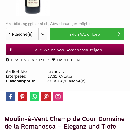
* Abbildung ggf. ähnlich, Abweichungen möglich.
In den
Warenkorb
Alle Weine von Romanesca zeigen
FRAGEN Z. ARTIKEL?
EMPFEHLEN
Artikel-Nr.:
CD110717
Literpreis:
27,32 €/Liter
Flaschenpreis:
40,98 €/Flasche(n)
Moulin-à-Vent Champ de Cour Domaine
de la Romanesca – Eleganz und Tiefe