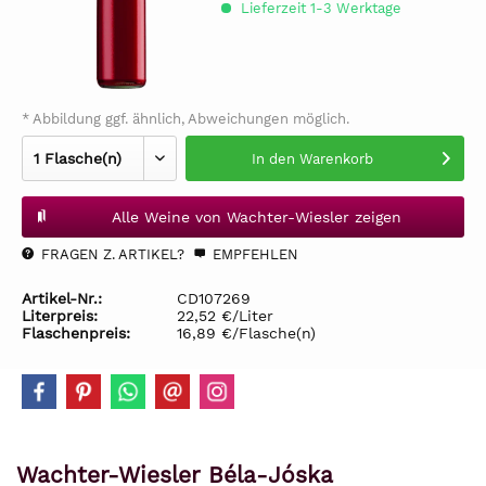
Lieferzeit 1-3 Werktage
* Abbildung ggf. ähnlich, Abweichungen möglich.
In den
Warenkorb
Alle Weine von Wachter-Wiesler zeigen
FRAGEN Z. ARTIKEL?
EMPFEHLEN
Artikel-Nr.:
CD107269
Literpreis:
22,52 €/Liter
Flaschenpreis:
16,89 €/Flasche(n)
Wachter-Wiesler Béla-Jóska