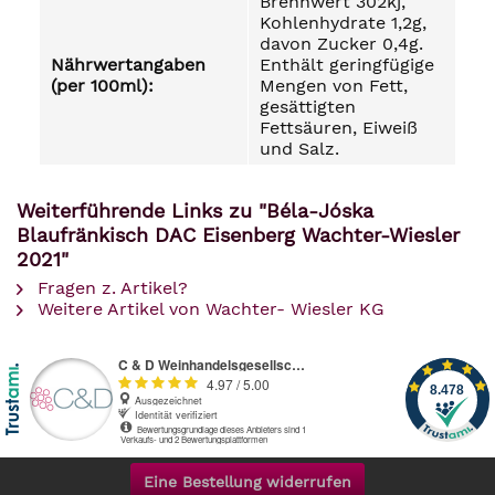
Brennwert 302kj,
Kohlenhydrate 1,2g,
davon Zucker 0,4g.
Nährwertangaben
Enthält geringfügige
(per 100ml):
Mengen von Fett,
gesättigten
Fettsäuren, Eiweiß
und Salz.
Weiterführende Links zu "Béla-Jóska
Blaufränkisch DAC Eisenberg Wachter-Wiesler
2021"
Fragen z. Artikel?
Weitere Artikel von Wachter- Wiesler KG
Eine Bestellung widerrufen