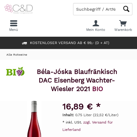
Menü
Mein Konto
Warenkorb
KOSTENLOSER VERSAND AB € 99,- (D + AT)
Alle Rotweine
Béla-Jóska Blaufränkisch
DAC Eisenberg Wachter-
Wiesler 2021
BIO
16,89 € *
Inhalt:
0.75 Liter (22,52 €/Liter)
* inkl. USt.
zzgl. Versand für
Lieferland