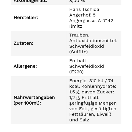
Alkoholgehalt:
8,00 %
Hans Tschida
Angerhof, 5
Hersteller:
Angergasse, A-7142
Ilmitz
Trauben,
Antioxidationsmittel:
Zutaten:
Schwefeldioxid
(Sulfite)
Enthält
Allergene:
Schwefeldioxid
(E220)
Energie: 310 kJ / 74
kcal, Kohlenhydrate:
1,5 g, davon Zucker:
Nährwertangaben
1,2 g, Enthält
(per 100ml):
geringfügige Mengen
von Fett, gesättigten
Fettsäuren, Eiweiß
und Salz