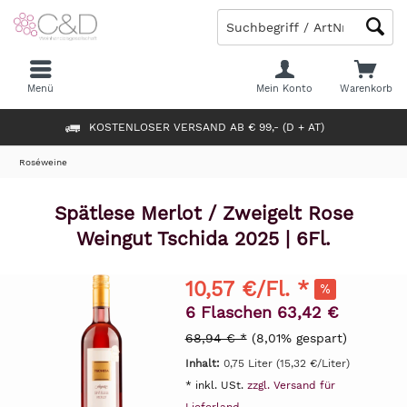
Menü
Mein Konto
Warenkorb
KOSTENLOSER VERSAND AB € 99,- (D + AT)
Roséweine
Spätlese Merlot / Zweigelt Rose
Weingut Tschida 2025 | 6Fl.
10,57 €/Fl. *
6 Flaschen 63,42 €
68,94 € *
(8,01% gespart)
Inhalt:
0,75 Liter (15,32 €/Liter)
* inkl. USt.
zzgl. Versand für