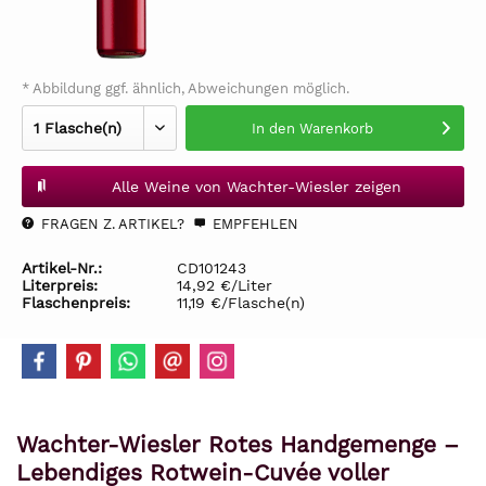
* Abbildung ggf. ähnlich, Abweichungen möglich.
In den
Warenkorb
Alle Weine von Wachter-Wiesler zeigen
FRAGEN Z. ARTIKEL?
EMPFEHLEN
Artikel-Nr.:
CD101243
Literpreis:
14,92 €/Liter
Flaschenpreis:
11,19 €/Flasche(n)
Wachter-Wiesler Rotes Handgemenge –
Lebendiges Rotwein-Cuvée voller