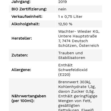
Jahrgang:
2019
BIO Zertifizierung:
nein
Verkaufseinheit:
1 x 0,75 Liter
Alkoholgehalt:
12,50 %
Wachter- Wiesler KG,
Untere Hauptstraße
Hersteller:
7, 7474 Deutsch
Schützen, Österreich
Trauben und
Zutaten:
Stabilisatoren
Enthält
Allergene:
Schwefeldioxid
(E220)
Brennwert 303kj,
Kohlenhydrate 1,3g,
davon Zucker 0,5g.
Nährwertangaben
Enthält geringfügige
(per 100ml):
Mengen von Fett,
gesättigten
Fettsäuren, Eiweiß