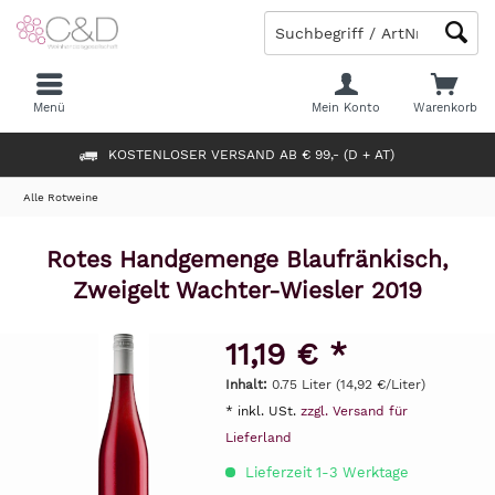
Menü
Mein Konto
Warenkorb
KOSTENLOSER VERSAND AB € 99,- (D + AT)
Alle Rotweine
Rotes Handgemenge Blaufränkisch,
Zweigelt Wachter-Wiesler 2019
11,19 € *
Inhalt:
0.75 Liter (14,92 €/Liter)
* inkl. USt.
zzgl. Versand für
Lieferland
Lieferzeit 1-3 Werktage