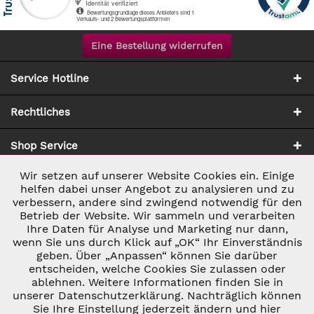
Eine Bestellung widerrufen
Service Hotline
Rechtliches
Shop Service
Wir setzen auf unserer Website Cookies ein. Einige
Aktiv
Notwendig
Zahlung & Versand
helfen dabei unser Angebot zu analysieren und zu
verbessern, andere sind zwingend notwendig für den
Betrieb der Website. Wir sammeln und verarbeiten
Inaktiv
Marketing
Ihre Daten für Analyse und Marketing nur dann,
wenn Sie uns durch Klick auf „OK“ Ihr Einverständnis
geben. Über „Anpassen“ können Sie darüber
Inaktiv
Tracking
entscheiden, welche Cookies Sie zulassen oder
ablehnen. Weitere Informationen finden Sie in
* ALLE PREISE INKL. GESETZL. UMSATZSTEUER ZZGL.
VERSANDKOSTEN
UND GGF. NACHNAHMEGEBÜHREN, WENN NICHT
unserer Datenschutzerklärung. Nachträglich können
Inaktiv
Personalisierung
ANDERS BESCHRIEBEN
Sie Ihre Einstellung jederzeit ändern und hier