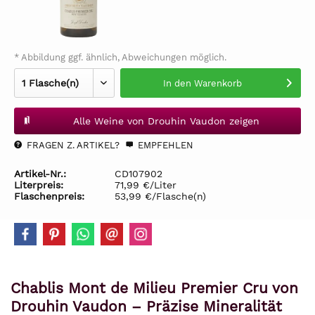
* Abbildung ggf. ähnlich, Abweichungen möglich.
In den
Warenkorb
Alle Weine von Drouhin Vaudon zeigen
FRAGEN Z. ARTIKEL?
EMPFEHLEN
Artikel-Nr.:
CD107902
Literpreis:
71,99 €/Liter
Flaschenpreis:
53,99 €/Flasche(n)
Chablis Mont de Milieu Premier Cru von
Drouhin Vaudon – Präzise Mineralität