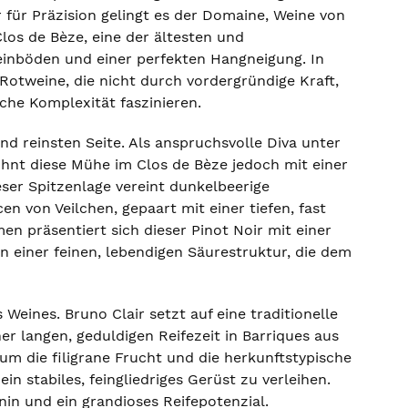
 für Präzision gelingt es der Domaine, Weine von
los de Bèze, eine der ältesten und
steinböden und einer perfekten Hangneigung. In
otweine, die nicht durch vordergründige Kraft,
iche Komplexität faszinieren.
nd reinsten Seite. Als anspruchsvolle Diva unter
ohnt diese Mühe im Clos de Bèze jedoch mit einer
ieser Spitzenlage vereint dunkelbeerige
 von Veilchen, gepaart mit einer tiefen, fast
en präsentiert sich dieser Pinot Noir mit einer
n einer feinen, lebendigen Säurestruktur, die dem
eines. Bruno Clair setzt auf eine traditionelle
er langen, geduldigen Reifezeit in Barriques aus
 um die filigrane Frucht und die herkunftstypische
in stabiles, feingliedriges Gerüst zu verleihen.
in und ein grandioses Reifepotenzial.