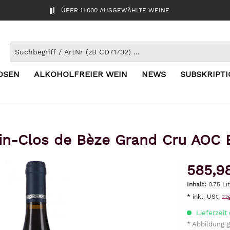
ÜBER 11.000 AUSGEWÄHLTE WEINE
OSEN
ALKOHOLFREIER WEIN
NEWS
SUBSKRIPT
n-Clos de Bèze Grand Cru AOC B
585,9
Inhalt:
0.75 Li
* inkl. USt.
zz
Lieferzeit 
* Abbildung g