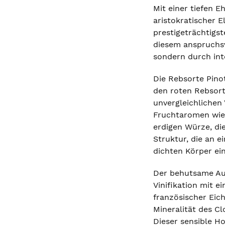
Mit einer tiefen 
aristokratischer 
prestigeträchtigst
diesem anspruchsv
sondern durch inte
Die Rebsorte Pinot
den roten Rebsort
unvergleichlichen 
Fruchtaromen wie 
erdigen Würze, die
Struktur, die an e
dichten Körper ein
Der behutsame Aus
Vinifikation mit e
französischer Eich
Mineralität des Cl
Dieser sensible H