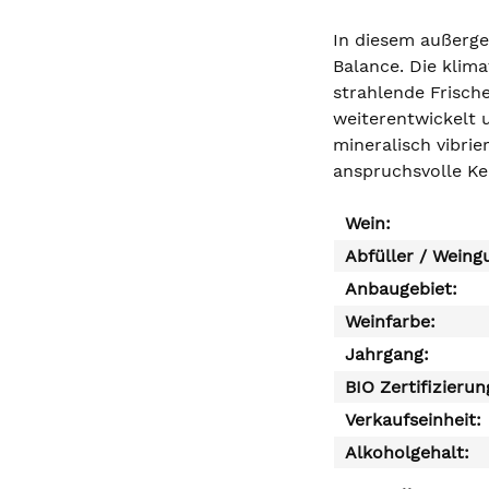
In diesem außerge
Balance. Die klim
strahlende Frische
weiterentwickelt u
mineralisch vibri
anspruchsvolle Ken
Wein:
Abfüller / Weing
Anbaugebiet:
Weinfarbe:
Jahrgang:
BIO Zertifizierun
Verkaufseinheit:
Alkoholgehalt: