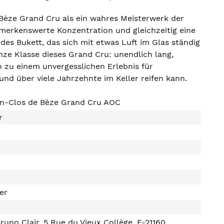
Bèze Grand Cru als ein wahres Meisterwerk der
merkenswerte Konzentration und gleichzeitig eine
des Bukett, das sich mit etwas Luft im Glas ständig
anze Klasse dieses Grand Cru: unendlich lang,
n zu einem unvergesslichen Erlebnis für
und über viele Jahrzehnte im Keller reifen kann.
n-Clos de Bèze Grand Cru AOC
r
ter
uno Clair, 5 Rue du Vieux Collège, F-21160