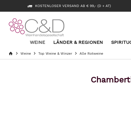
KOSTENLOSER VERSAND AB € 99,- (D + AT)
WEINE
LÄNDER & REGIONEN
SPIRITU
Weine
Top Weine & Winzer
Alle Rotweine
Chamberti