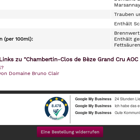
Marsannay
Trauben un
Enthält Sc
Brennwert 
 (per 100ml):
Enthält ge
Fettsäuren
Links zu "Chambertin-Clos de Bèze Grand Cru AOC 
l?
 von Domaine Bruno Clair
Eine Bestellung widerrufen