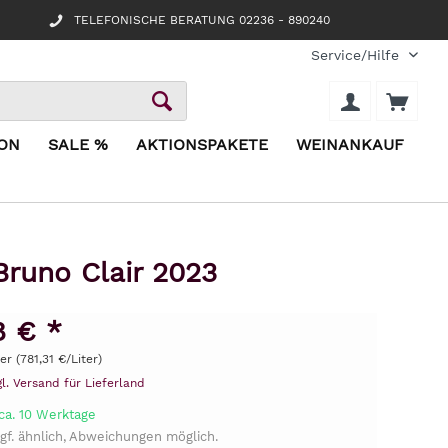
TELEFONISCHE BERATUNG 02236 - 890240
Service/Hilfe
ION
SALE %
AKTIONSPAKETE
WEINANKAUF
runo Clair 2023
8 € *
ter (781,31 €/Liter)
gl. Versand für Lieferland
ca. 10 Werktage
gf. ähnlich, Abweichungen möglich.