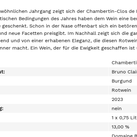
wöhnlichen Jahrgang zeigt sich der Chambertin-Clos de 
atischen Bedingungen des Jahres haben dem Wein eine be
 geschenkt. Schon in der Nase offenbart sich ein betören
nd neue Facetten preisgibt. Im Nachhall zeigt sich die g
erend und von einer erhabenen Eleganz, die diesen Rotwei
ner macht. Ein Wein, der für die Ewigkeit geschaffen ist 
Chamberti
ut:
Bruno Clai
Burgund
Rotwein
2023
g:
nein
1 x 0,75 Li
13,00 %
Domaine Br