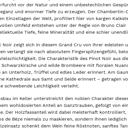
Ehrfurcht vor der Natur und einem unbestechlichen Gespür
Eleganz und enormer Tiefe zu erzeugen. Der Chambertin-C
en Einzellagen der Welt, profitiert hier von kargen Kalk
ollen Umfeld entstehen unter der Regie von Bruno Clair R
llektuelle Tiefe, feine Mineralität und eine schier unendl
 Noir zeigt sich in diesem Grand Cru von ihrer edelsten u
en verlangt sie nach absolutem Fingerspitzengefühl, bel
Vielschichtigkeit. Die Charakteristik des Pinot Noir aus d
Schwarzkirsche und wilde Brombeere mit floralen Nuancen
 an Unterholz, Trüffel und edles Leder erinnert. Am Gaum
ine Kathedrale aus Samt und Seide erinnert – getragen vo
e schwebende Leichtigkeit verleiht.
bau im Keller unterstreicht den noblen Charakter dieses W
inem wohldosierten Anteil an Ganztrauben, gefolgt von ein
e. Der Holzfassanteil wird dabei meisterhaft kontrolliert,
os de Bèze niemals zu maskieren, sondern ihnen lediglich e
olzeinsatz schenkt dem Wein feine Röstnoten, sanftes Tann