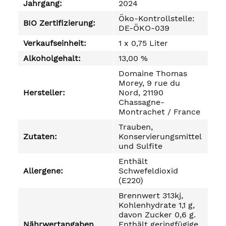
Jahrgang:
2024
Öko-Kontrollstelle:
BIO Zertifizierung:
DE-ÖKO-039
Verkaufseinheit:
1 x 0,75 Liter
Alkoholgehalt:
13,00 %
Domaine Thomas
Morey, 9 rue du
Hersteller:
Nord, 21190
Chassagne-
Montrachet / France
Trauben,
Zutaten:
Konservierungsmittel
und Sulfite
Enthält
Allergene:
Schwefeldioxid
(E220)
Brennwert 313kj,
Kohlenhydrate 1,1 g,
davon Zucker 0,6 g.
Nährwertangaben
Enthält geringfügige