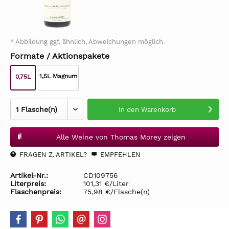
* Abbildung ggf. ähnlich, Abweichungen möglich.
Formate / Aktionspakete
1,5L Magnum
0,75L
In den
Warenkorb
Alle Weine von Thomas Morey zeigen
FRAGEN Z. ARTIKEL?
EMPFEHLEN
Artikel-Nr.:
CD109756
Literpreis:
101,31 €/Liter
Flaschenpreis:
75,98 €/Flasche(n)