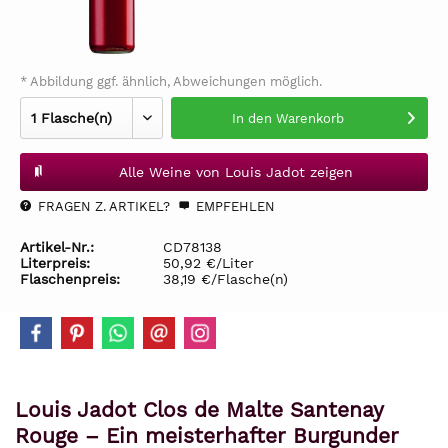
* Abbildung ggf. ähnlich, Abweichungen möglich.
In den
Warenkorb
Alle Weine von Louis Jadot zeigen
FRAGEN Z. ARTIKEL?
EMPFEHLEN
Artikel-Nr.:
CD78138
Literpreis:
50,92 €/Liter
Flaschenpreis:
38,19 €/Flasche(n)
Louis Jadot Clos de Malte Santenay
Rouge – Ein meisterhafter Burgunder