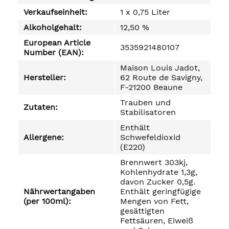
Verkaufseinheit:
1 x 0,75 Liter
Alkoholgehalt:
12,50 %
European Article
3535921480107
Number (EAN):
Maison Louis Jadot,
Hersteller:
62 Route de Savigny,
F-21200 Beaune
Trauben und
Zutaten:
Stabilisatoren
Enthält
Allergene:
Schwefeldioxid
(E220)
Brennwert 303kj,
Kohlenhydrate 1,3g,
davon Zucker 0,5g.
Nährwertangaben
Enthält geringfügige
(per 100ml):
Mengen von Fett,
gesättigten
Fettsäuren, Eiweiß