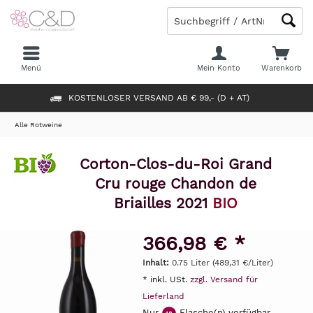
Menü
Mein Konto
Warenkorb
KOSTENLOSER VERSAND AB € 99,- (D + AT)
Alle Rotweine
Corton-Clos-du-Roi Grand
Cru rouge Chandon de
Briailles 2021
BIO
366,98 € *
Inhalt:
0.75 Liter (489,31 €/Liter)
* inkl. USt.
zzgl. Versand für
Lieferland
Nur
Flasche(n) verfügbar