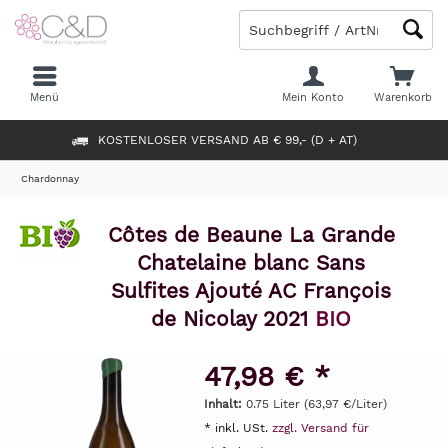
Menü
Mein Konto
Warenkorb
KOSTENLOSER VERSAND AB € 99,- (D + AT)
Chardonnay
Côtes de Beaune La Grande
Chatelaine blanc Sans
Sulfites Ajouté AC François
de Nicolay 2021
BIO
47,98 € *
Inhalt:
0.75 Liter (63,97 €/Liter)
* inkl. USt.
zzgl. Versand für