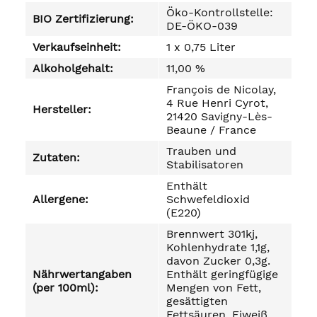
Öko-Kontrollstelle:
BIO Zertifizierung:
DE-ÖKO-039
Verkaufseinheit:
1 x 0,75 Liter
Alkoholgehalt:
11,00 %
François de Nicolay,
4 Rue Henri Cyrot,
Hersteller:
21420 Savigny-Lès-
Beaune / France
Trauben und
Zutaten:
Stabilisatoren
Enthält
Allergene:
Schwefeldioxid
(E220)
Brennwert 301kj,
Kohlenhydrate 1,1g,
davon Zucker 0,3g.
Nährwertangaben
Enthält geringfügige
(per 100ml):
Mengen von Fett,
gesättigten
Fettsäuren, Eiweiß