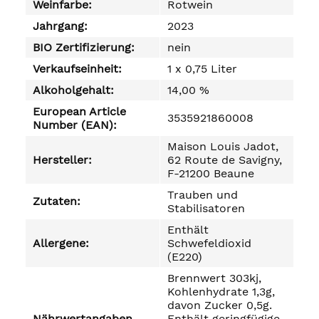
Weinfarbe:
Rotwein
Jahrgang:
2023
BIO Zertifizierung:
nein
Verkaufseinheit:
1 x 0,75 Liter
Alkoholgehalt:
14,00 %
European Article
3535921860008
Number (EAN):
Maison Louis Jadot,
Hersteller:
62 Route de Savigny,
F-21200 Beaune
Trauben und
Zutaten:
Stabilisatoren
Enthält
Allergene:
Schwefeldioxid
(E220)
Brennwert 303kj,
Kohlenhydrate 1,3g,
davon Zucker 0,5g.
Nährwertangaben
Enthält geringfügige