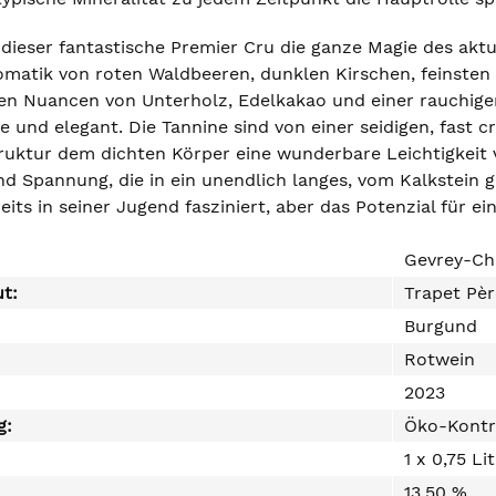
 dieser fantastische Premier Cru die ganze Magie des akt
romatik von roten Waldbeeren, dunklen Kirschen, feinsten 
len Nuancen von Unterholz, Edelkakao und einer rauchige
e und elegant. Die Tannine sind von einer seidigen, fast c
ruktur dem dichten Körper eine wunderbare Leichtigkeit v
d Spannung, die in ein unendlich langes, vom Kalkstein g
eits in seiner Jugend fasziniert, aber das Potenzial für ein
Gevrey-Ch
ut:
Trapet Pèr
Burgund
Rotwein
2023
g:
Öko-Kontr
1 x 0,75 Li
13,50 %