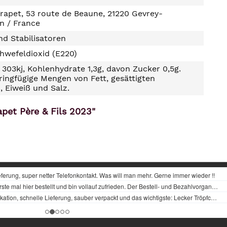
apet, 53 route de Beaune, 21220 Gevrey-
n / France
d Stabilisatoren
hwefeldioxid (E220)
303kj, Kohlenhydrate 1,3g, davon Zucker 0,5g.
ringfügige Mengen von Fett, gesättigten
, Eiweiß und Salz.
pet Père & Fils 2023"