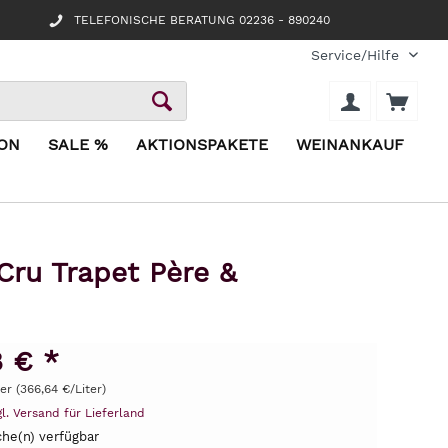
TELEFONISCHE BERATUNG 02236 - 890240
Service/Hilfe
ION
SALE %
AKTIONSPAKETE
WEINANKAUF
Cru Trapet Père &
8 € *
ter (366,64 €/Liter)
gl. Versand für Lieferland
he(n) verfügbar