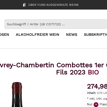
ÜBER 11.000 AUSGEWÄHLTE WEINE
OSEN
ALKOHOLFREIER WEIN
NEWS
SUBSKRIPT
vrey-Chambertin Combottes 1er 
Fils 2023
BIO
274,9
Inhalt:
0.75 Li
* inkl. USt.
zz
Nur
Flasc
14