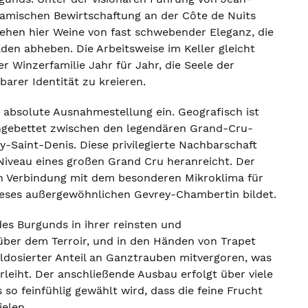
namischen Bewirtschaftung an der Côte de Nuits
tehen hier Weine von fast schwebender Eleganz, die
en abheben. Die Arbeitsweise im Keller gleicht
r Winzerfamilie Jahr für Jahr, die Seele der
arer Identität zu kreieren.
absolute Ausnahmestellung ein. Geografisch ist
 eingebettet zwischen den legendären Grand-Cru-
-Saint-Denis. Diese privilegierte Nachbarschaft
Niveau eines großen Grand Cru heranreicht. Der
in Verbindung mit dem besonderen Mikroklima für
dieses außergewöhnlichen Gevrey-Chambertin bildet.
des Burgunds in ihrer reinsten und
nüber dem Terroir, und in den Händen von Trapet
hldosierter Anteil an Ganztrauben mitvergoren, was
leiht. Der anschließende Ausbau erfolgt über viele
o feinfühlig gewählt wird, dass die feine Frucht
ielen.