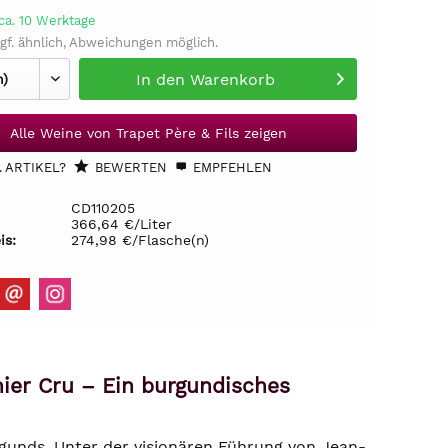
ca. 10 Werktage
gf. ähnlich, Abweichungen möglich.
In den
Warenkorb
Alle Weine von Trapet Père & Fils zeigen
 ARTIKEL?
BEWERTEN
EMPFEHLEN
CD110205
366,64 €/Liter
is:
274,98 €/Flasche(n)
er Cru – Ein burgundisches
rgunds. Unter der visionären Führung von Jean-