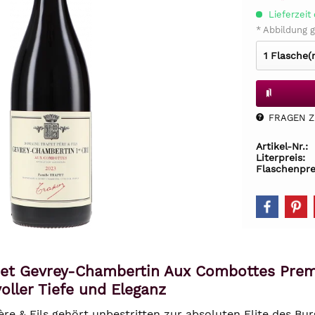
Lieferzeit 
* Abbildung g
FRAGEN Z.
Artikel-Nr.:
Literpreis:
Flaschenpre
et Gevrey-Chambertin Aux Combottes Premi
oller Tiefe und Eleganz
re & Fils gehört unbestritten zur absoluten Elite des Bu