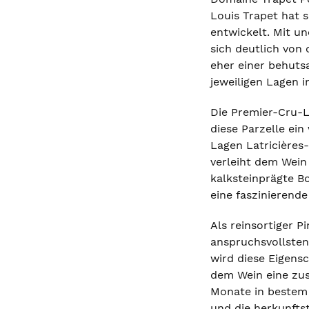
Louis Trapet hat 
entwickelt. Mit u
sich deutlich von
eher einer behutsa
jeweiligen Lagen 
Die Premier-Cru-L
diese Parzelle ei
Lagen Latricières
verleiht dem Wein
kalksteinprägte B
eine faszinierend
Als reinsortiger P
anspruchsvollsten
wird diese Eigens
dem Wein eine zus
Monate in bestem 
und die herkunftst