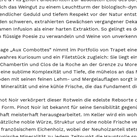
sich das Weingut zu einem Leuchtturm der biologisch-dy
nendlicher Geduld und tiefem Respekt vor der Natur ents
 den schweren, extrahierten Gewächsen vergangener Dekad
men Infusion als einer harten Extraktion. So gelingt es de
in flüssige Poesie zu verwandeln und Weine von unverkennb
age „Aux Combottes“ nimmt im Portfolio von Trapet eine 
n wahres Kuriosum und ein Filetstück zugleich: Sie liegt
-Chambertin und Clos de la Roche an der Grenze zu Morey
 eine sublime Komplexität und Tiefe, die mühelos an das 
oden mit seinen feinen Lehm- und Mergelauflagen sorgt 
e Mineralität und eine kühle Frische, die das Fundament 
inot Noir verkörpert dieser Rotwein die edelste Rebsorte 
 Form. Pinot Noir ist bekannt für seine Sensibilität gege
chaft meisterhaft herausgearbeitet. Im Keller wird ein wo
ätzliche noble Würze, Struktur und eine noble Frische ver
französischem Eichenholz, wobei der Neuholzanteil stets s
ypische Mineralität zu jedem Zeitpunkt die Hauptrolle sp