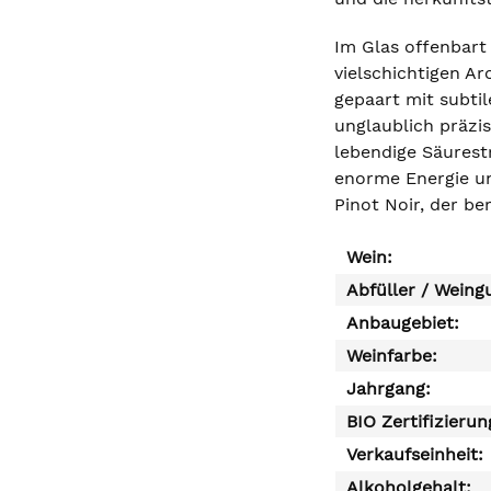
Im Glas offenbart
vielschichtigen A
gepaart mit subti
unglaublich präzis
lebendige Säurest
enorme Energie un
Pinot Noir, der ber
Wein:
Abfüller / Weing
Anbaugebiet:
Weinfarbe:
Jahrgang:
BIO Zertifizierun
Verkaufseinheit:
Alkoholgehalt: