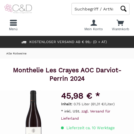
Menü
Mein Konto
Warenkorb
KOSTENLOSER VERSAND AB € 99,- (D + AT)
Alle Rotweine
Monthelie Les Crayes AOC Darviot-
Perrin 2024
45,98 € *
Inhalt:
0.75 Liter (61,31 €/Liter)
* inkl. USt.
zzgl. Versand für
Lieferland
Lieferzeit ca. 10 Werktage