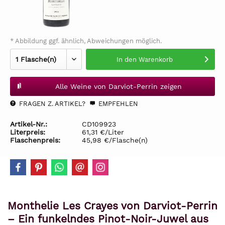
* Abbildung ggf. ähnlich, Abweichungen möglich.
In den
Warenkorb
Alle Weine von Darviot-Perrin zeigen
FRAGEN Z. ARTIKEL?
EMPFEHLEN
Artikel-Nr.:
CD109923
Literpreis:
61,31 €/Liter
Flaschenpreis:
45,98 €/Flasche(n)
Monthelie Les Crayes von Darviot-Perrin
– Ein funkelndes Pinot-Noir-Juwel aus