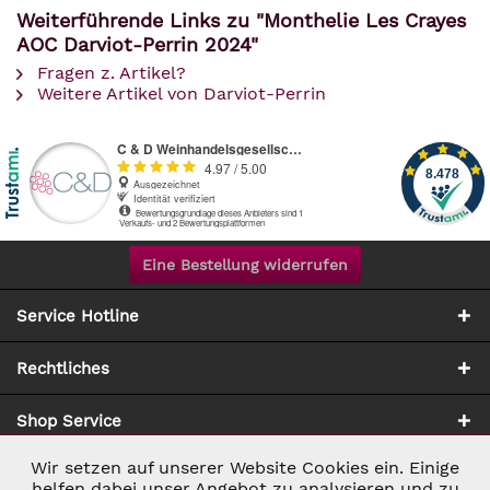
Weiterführende Links zu "Monthelie Les Crayes
AOC Darviot-Perrin 2024"
Fragen z. Artikel?
Weitere Artikel von Darviot-Perrin
Eine Bestellung widerrufen
Service Hotline
Rechtliches
Shop Service
Wir setzen auf unserer Website Cookies ein. Einige
Aktiv
Notwendig
Zahlung & Versand
helfen dabei unser Angebot zu analysieren und zu