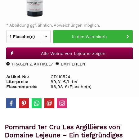
* Abbildung ggf. ähnlich, Abweichungen möglich.
In den
Warenkorb
Alle Weine von Lejeune zeigen
FRAGEN Z. ARTIKEL?
EMPFEHLEN
Artikel-Nr.:
CD110524
Literpreis:
89,31 €/Liter
Flaschenpreis:
66,98 €/Flasche(n)
Pommard 1er Cru Les Argillières von
Domaine Lejeune – Ein tiefgründiges