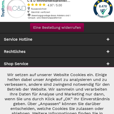
Eine Bestellung widerrufen
Service Hotline
Rechtliches
Shop Service
Wir setzen auf unserer Website Cookies ein. Einige
Aktiv
Notwendig
Zahlung & Versand
helfen dabei unser Angebot zu analysieren und zu
verbessern, andere sind zwingend notwendig für den
Betrieb der Website. Wir sammeln und verarbeiten
Inaktiv
Marketing
Ihre Daten für Analyse und Marketing nur dann,
wenn Sie uns durch Klick auf „OK“ Ihr Einverständnis
geben. Über „Anpassen“ können Sie darüber
Inaktiv
Tracking
entscheiden, welche Cookies Sie zulassen oder
ablehnen. Weitere Informationen finden Sie in
* ALLE PREISE INKL. GESETZL. UMSATZSTEUER ZZGL.