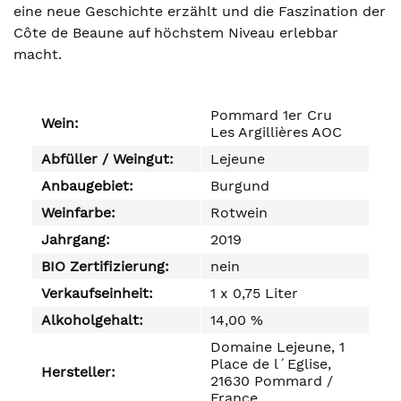
eine neue Geschichte erzählt und die Faszination der
Côte de Beaune auf höchstem Niveau erlebbar
macht.
Pommard 1er Cru
Wein:
Les Argillières AOC
Abfüller / Weingut:
Lejeune
Anbaugebiet:
Burgund
Weinfarbe:
Rotwein
Jahrgang:
2019
BIO Zertifizierung:
nein
Verkaufseinheit:
1 x 0,75 Liter
Alkoholgehalt:
14,00 %
Domaine Lejeune, 1
Place de l´Eglise,
Hersteller:
21630 Pommard /
France