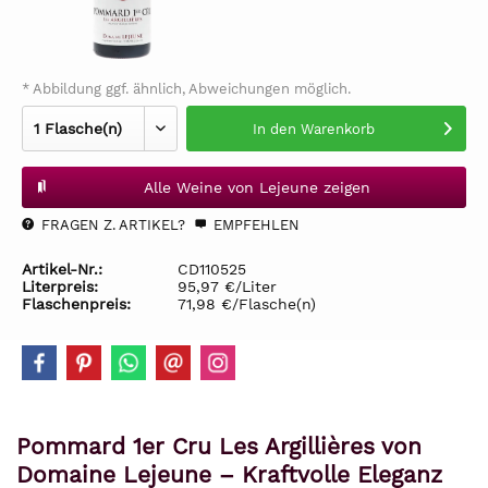
* Abbildung ggf. ähnlich, Abweichungen möglich.
In den
Warenkorb
Alle Weine von Lejeune zeigen
FRAGEN Z. ARTIKEL?
EMPFEHLEN
Artikel-Nr.:
CD110525
Literpreis:
95,97 €/Liter
Flaschenpreis:
71,98 €/Flasche(n)
Pommard 1er Cru Les Argillières von
Domaine Lejeune – Kraftvolle Eleganz