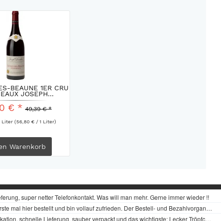
ES-BEAUNE 1ER CRU
EAUX JOSEPH...
0 € *
49,39 € *
 Liter
(56,80 € / 1 Liter)
en
Warenkorb