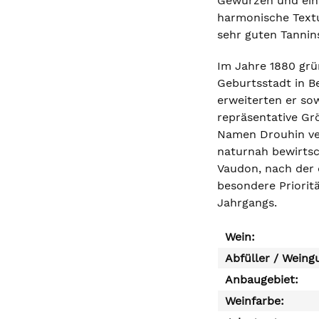
Gewürzen und eini
harmonische Textu
sehr guten Tannin
Im Jahre 1880 grü
Geburtsstadt in B
erweiterten er so
repräsentative Gr
Namen Drouhin vere
naturnah bewirtsc
Vaudon, nach der 
besondere Priorit
Jahrgangs.
Wein:
Abfüller / Weing
Anbaugebiet:
Weinfarbe: