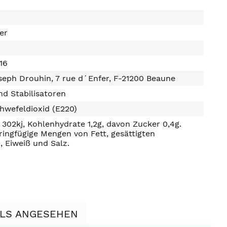
ter
16
eph Drouhin, 7 rue d´Enfer, F-21200 Beaune
d Stabilisatoren
hwefeldioxid (E220)
302kj, Kohlenhydrate 1,2g, davon Zucker 0,4g.
ringfügige Mengen von Fett, gesättigten
, Eiweiß und Salz.
LLS ANGESEHEN