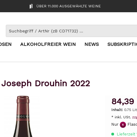
ÜBER 11.000 AUSGEWÄHLTE WEINE
OSEN
ALKOHOLFREIER WEIN
NEWS
SUBSKRIPT
Joseph Drouhin 2022
84,39
Inhalt:
0.75 Li
* inkl. USt.
zz
Nur
Flasc
6
Lieferzeit