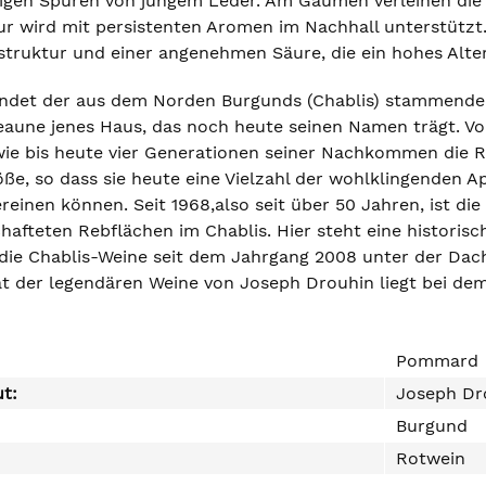
gen Spuren von jungem Leder. Am Gaumen verleihen die G
r wird mit persistenten Aromen im Nachhall unterstützt. 
struktur und einer angenehmen Säure, die ein hohes Alter
ndet der aus dem Norden Burgunds (Chablis) stammende 
eaune jenes Haus, das noch heute seinen Namen trägt. 
wie bis heute vier Generationen seiner Nachkommen die R
öße, so dass sie heute eine Vielzahl der wohlklingenden
inen können. Seit 1968,also seit über 50 Jahren, ist die
hafteten Rebflächen im Chablis. Hier steht eine historis
die Chablis-Weine seit dem Jahrgang 2008 unter der Da
ät der legendären Weine von Joseph Drouhin liegt bei de
Pommard
ut:
Joseph Dr
Burgund
Rotwein