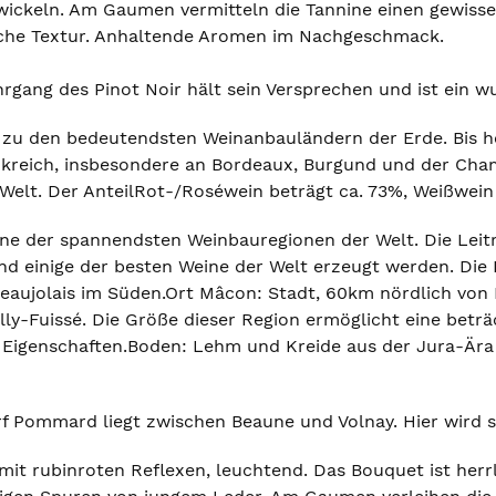
ickeln. Am Gaumen vermitteln die Tannine einen gewissen
che Textur. Anhaltende Aromen im Nachgeschmack.
rgang des Pinot Noir hält sein Versprechen und ist ein 
 zu den bedeutendsten Weinanbauländern der Erde. Bis he
kreich, insbesondere an Bordeaux, Burgund und der Champ
Welt. Der AnteilRot-/Roséwein beträgt ca. 73%, Weißwein
ine der spannendsten Weinbauregionen der Welt. Die Leit
d einige der besten Weine der Welt erzeugt werden. Die 
eaujolais im Süden.Ort Mâcon: Stadt, 60km nördlich von L
lly-Fuissé. Die Größe dieser Region ermöglicht eine beträ
 Eigenschaften.Boden: Lehm und Kreide aus der Jura-Ära
 Pommard liegt zwischen Beaune und Volnay. Hier wird s
mit rubinroten Reflexen, leuchtend. Das Bouquet ist herr