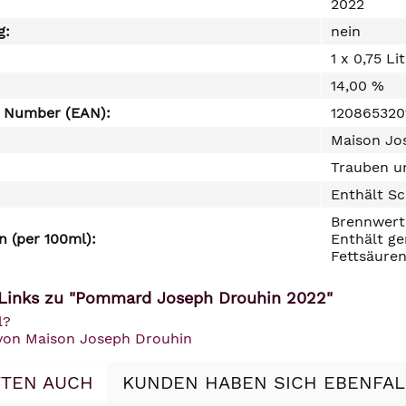
2022
g:
nein
1 x 0,75 Li
14,00 %
e Number (EAN):
120865320
Maison Jos
Trauben un
Enthält Sc
Brennwert 
 (per 100ml):
Enthält ge
Fettsäuren
 Links zu "Pommard Joseph Drouhin 2022"
l?
 von Maison Joseph Drouhin
TEN AUCH
KUNDEN HABEN SICH EBENFA