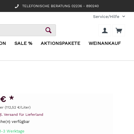
TELEFONISCHE BERATUNG 02236 - 890240
Service/Hilfe
ION
SALE %
AKTIONSPAKETE
WEINANKAUF
 € *
ter (112,52 €/Liter)
gl. Versand für Lieferland
he(n) verfügbar
 1-3 Werktage