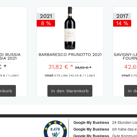
2021
2017
8 %
14 %
DI BUSSIA
BARBARESCO PRUNOTTO 2021
SAVIGNY-L
SIA 2021
FOURN
€ *
31,82 € *
42,6
34,59 € *
9 € / 1 Liter)
Inhalt
0.75 Liter
(42,43 € / 1 Liter)
Inhalt
0.75
nkorb
In den
Warenkorb
In d