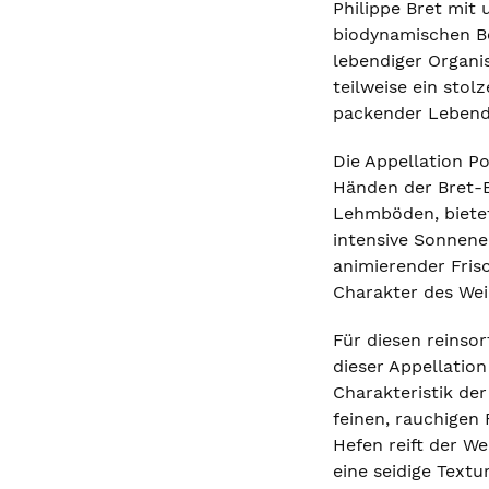
Philippe Bret mit 
biodynamischen Be
lebendiger Organi
teilweise ein sto
packender Lebendi
Die Appellation P
Händen der Bret-B
Lehmböden, bietet
intensive Sonnene
animierender Frisc
Charakter des Wei
Für diesen reinso
dieser Appellation
Charakteristik de
feinen, rauchigen
Hefen reift der W
eine seidige Textu