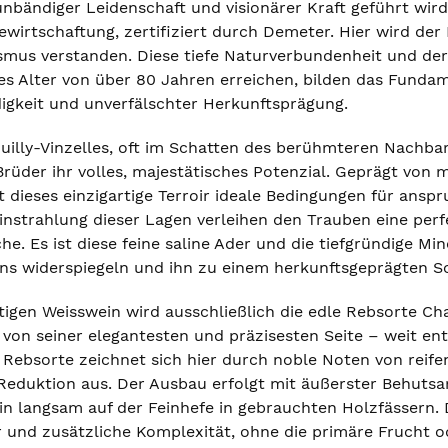
unbändiger Leidenschaft und visionärer Kraft geführt wird
wirtschaftung, zertifiziert durch Demeter. Hier wird der 
smus verstanden. Diese tiefe Naturverbundenheit und der
lzes Alter von über 80 Jahren erreichen, bilden das Funda
gkeit und unverfälschter Herkunftsprägung.
ouilly-Vinzelles, oft im Schatten des berühmteren Nachbar
rüder ihr volles, majestätisches Potenzial. Geprägt von
 dieses einzigartige Terroir ideale Bedingungen für ansp
instrahlung dieser Lagen verleihen den Trauben eine perf
he. Es ist diese feine saline Ader und die tiefgründige Mi
ns widerspiegeln und ihn zu einem herkunftsgeprägten S
rtigen Weisswein wird ausschließlich die edle Rebsorte C
 von seiner elegantesten und präzisesten Seite – weit ent
r Rebsorte zeichnet sich hier durch noble Noten von reife
 Reduktion aus. Der Ausbau erfolgt mit äußerster Behuts
ein langsam auf der Feinhefe in gebrauchten Holzfässern.
r und zusätzliche Komplexität, ohne die primäre Frucht od