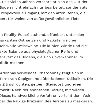
. Seit vielen Jahren verschreibt sich das Gut der
Boden nicht einfach nur bearbeitet, sondern als
 respektvolle Umgang mit den alten Reben, die
ment für Weine von außergewöhnlicher Tiefe,
n Pouilly-Fuissé stehend, offenbart unter den
 markanten Osthängen und kalksteinreichen
ruchsvolle Weissweine. Die kühlen Winde und die
ekte Balance aus physiologischer Reife und
neralität des Bodens, die sich unverkennbar im
olitär machen.
hardonnay verwendet. Chardonnay zeigt sich in
fernt von üppigen, holzüberladenen Stilistiken. Die
n Zitrusfrüchten, gelbem Steinobst und einer
amkeit: Nach der spontanen Gärung mit wilden
 Dieses handwerkliche Verfahren verleiht dem Wein
er die kalkige Präzision des Terroirs zu maskieren.