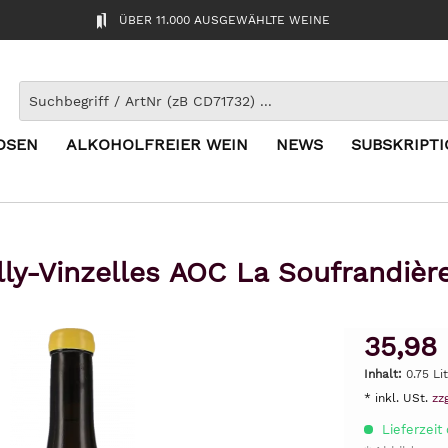
ÜBER 11.000 AUSGEWÄHLTE WEINE
OSEN
ALKOHOLFREIER WEIN
NEWS
SUBSKRIPT
lly-Vinzelles AOC La Soufrandiè
35,98
Inhalt:
0.75 Li
* inkl. USt.
zz
Lieferzeit 