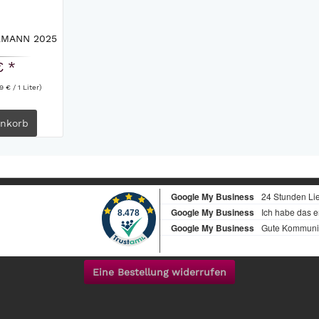
RMANN 2025
€ *
9 € / 1 Liter)
nkorb
Eine Bestellung widerrufen