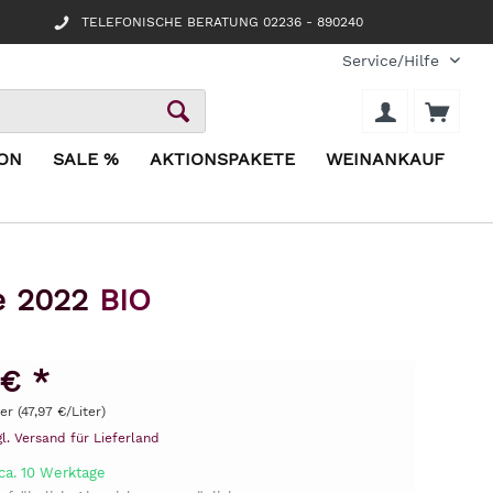
TELEFONISCHE BERATUNG 02236 - 890240
Service/Hilfe
ION
SALE %
AKTIONSPAKETE
WEINANKAUF
re 2022
BIO
 € *
ter (47,97 €/Liter)
gl. Versand für Lieferland
ca. 10 Werktage