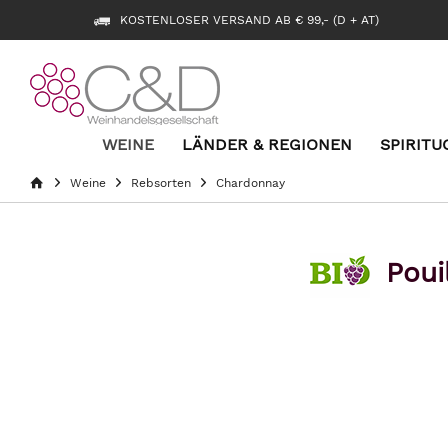
KOSTENLOSER VERSAND AB € 99,- (D + AT)
WEINE
LÄNDER & REGIONEN
SPIRITU
Weine
Rebsorten
Chardonnay
Poui