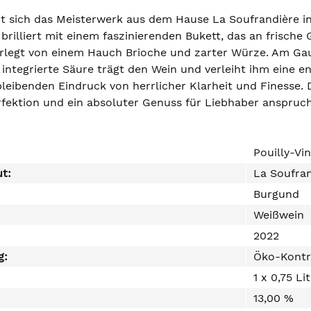
rt sich das Meisterwerk aus dem Hause La Soufrandière in
brilliert mit einem faszinierenden Bukett, das an frische
terlegt von einem Hauch Brioche und zarter Würze. Am Ga
 integrierte Säure trägt den Wein und verleiht ihm eine e
bleibenden Eindruck von herrlicher Klarheit und Finesse. Di
fektion und ein absoluter Genuss für Liebhaber anspruchs
Pouilly-Vi
ut:
La Soufra
Burgund
Weißwein
2022
g:
Öko-Kontr
1 x 0,75 Li
13,00 %