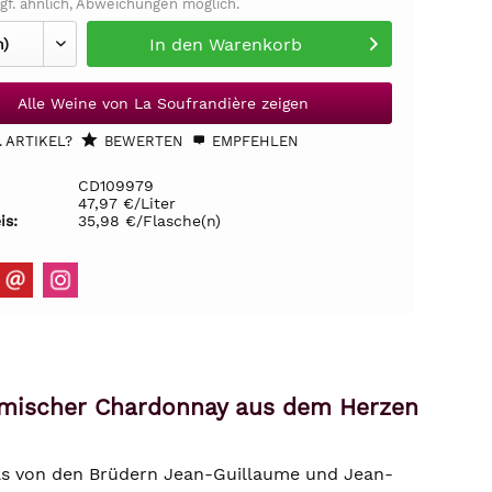
gf. ähnlich, Abweichungen möglich.
In den
Warenkorb
Alle Weine von La Soufrandière zeigen
 ARTIKEL?
BEWERTEN
EMPFEHLEN
CD109979
47,97 €/Liter
is:
35,98 €/Flasche(n)
ynamischer Chardonnay aus dem Herzen
das von den Brüdern Jean-Guillaume und Jean-