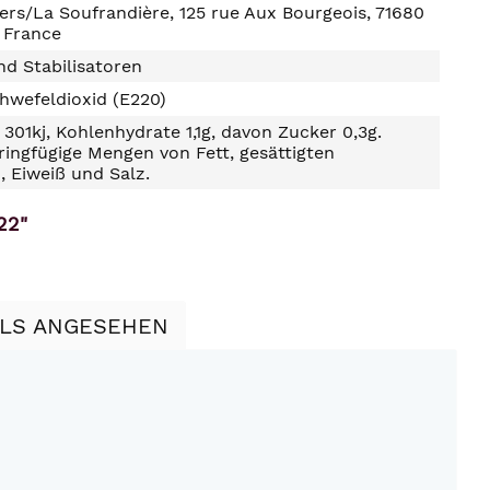
ers/La Soufrandière, 125 rue Aux Bourgeois, 71680
/ France
d Stabilisatoren
hwefeldioxid (E220)
301kj, Kohlenhydrate 1,1g, davon Zucker 0,3g.
ringfügige Mengen von Fett, gesättigten
, Eiweiß und Salz.
22"
LLS ANGESEHEN