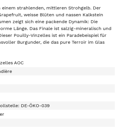
 einem strahlenden, mittleren Strohgelb. Der
 Grapefruit, weisse Blüten und nassen Kalkstein
umen zeigt sich eine packende Dynamik: Die
norme Länge. Das Finale ist salzig-mineralisch und
eser Pouilly-Vinzelles ist ein Paradebeispiel für
voller Burgunder, die das pure Terroir im Glas
nzelles AOC
ndière
ollstelle: DE-ÖKO-039
ter