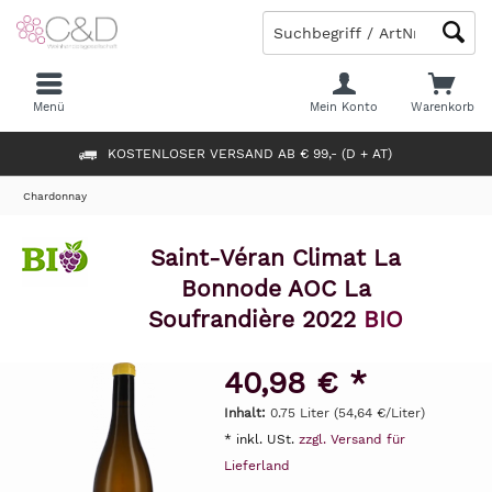
Menü
Mein Konto
Warenkorb
KOSTENLOSER VERSAND AB € 99,- (D + AT)
Chardonnay
Saint-Véran Climat La
Bonnode AOC La
Soufrandière 2022
BIO
40,98 € *
Inhalt:
0.75 Liter (54,64 €/Liter)
* inkl. USt.
zzgl. Versand für
Lieferland