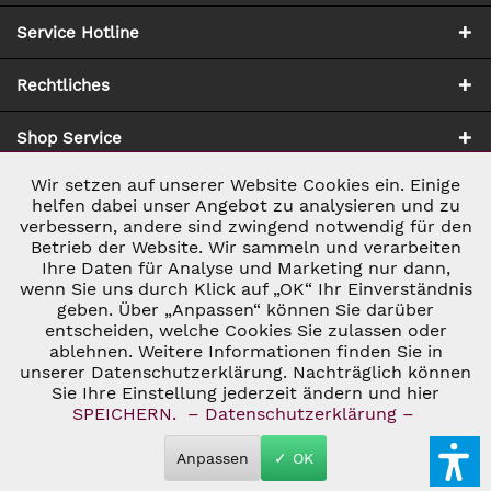
Service Hotline
Rechtliches
Shop Service
Wir setzen auf unserer Website Cookies ein. Einige
Aktiv
Notwendig
Zahlung & Versand
helfen dabei unser Angebot zu analysieren und zu
verbessern, andere sind zwingend notwendig für den
Betrieb der Website. Wir sammeln und verarbeiten
Inaktiv
Marketing
Ihre Daten für Analyse und Marketing nur dann,
wenn Sie uns durch Klick auf „OK“ Ihr Einverständnis
geben. Über „Anpassen“ können Sie darüber
Inaktiv
Tracking
entscheiden, welche Cookies Sie zulassen oder
ablehnen. Weitere Informationen finden Sie in
* ALLE PREISE INKL. GESETZL. UMSATZSTEUER ZZGL.
VERSANDKOSTEN
UND GGF. NACHNAHMEGEBÜHREN, WENN NICHT
unserer Datenschutzerklärung. Nachträglich können
Inaktiv
Personalisierung
ANDERS BESCHRIEBEN
Sie Ihre Einstellung jederzeit ändern und hier
© 2026 C&D WEINHANDEL - ALL RIGHTS RESERVED. THEME BY
SPEICHERN.
– Datenschutzerklärung –
THEMEWARE®
Inaktiv
Service
Anpassen
✓ OK