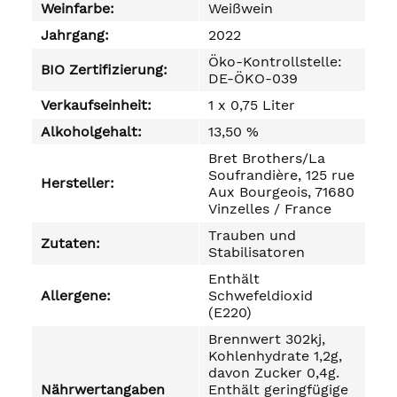
Weinfarbe:
Weißwein
Jahrgang:
2022
Öko-Kontrollstelle:
BIO Zertifizierung:
DE-ÖKO-039
Verkaufseinheit:
1 x 0,75 Liter
Alkoholgehalt:
13,50 %
Bret Brothers/La
Soufrandière, 125 rue
Hersteller:
Aux Bourgeois, 71680
Vinzelles / France
Trauben und
Zutaten:
Stabilisatoren
Enthält
Allergene:
Schwefeldioxid
(E220)
Brennwert 302kj,
Kohlenhydrate 1,2g,
davon Zucker 0,4g.
Nährwertangaben
Enthält geringfügige