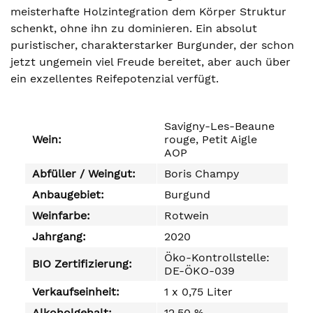
meisterhafte Holzintegration dem Körper Struktur
schenkt, ohne ihn zu dominieren. Ein absolut
puristischer, charakterstarker Burgunder, der schon
jetzt ungemein viel Freude bereitet, aber auch über
ein exzellentes Reifepotenzial verfügt.
Savigny-Les-Beaune
Wein:
rouge, Petit Aigle
AOP
Abfüller / Weingut:
Boris Champy
Anbaugebiet:
Burgund
Weinfarbe:
Rotwein
Jahrgang:
2020
Öko-Kontrollstelle:
BIO Zertifizierung:
DE-ÖKO-039
Verkaufseinheit:
1 x 0,75 Liter
Alkoholgehalt:
12,50 %