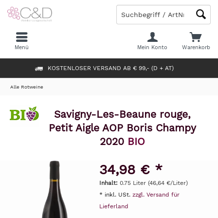
Menü
Mein Konto
Warenkorb
KOSTENLOSER VERSAND AB € 99,- (D + AT)
Alle Rotweine
Savigny-Les-Beaune rouge,
Petit Aigle AOP Boris Champy
2020
BIO
34,98 € *
Inhalt:
0.75 Liter (46,64 €/Liter)
* inkl. USt.
zzgl. Versand für
Lieferland