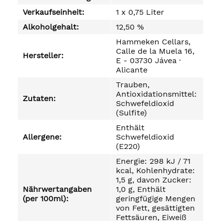
Verkaufseinheit:
1 x 0,75 Liter
Alkoholgehalt:
12,50 %
Hammeken Cellars,
Calle de la Muela 16,
Hersteller:
E - 03730 Jávea ·
Alicante
Trauben,
Antioxidationsmittel:
Zutaten:
Schwefeldioxid
(Sulfite)
Enthält
Allergene:
Schwefeldioxid
(E220)
Energie: 298 kJ / 71
kcal, Kohlenhydrate:
1,5 g, davon Zucker:
Nährwertangaben
1,0 g, Enthält
(per 100ml):
geringfügige Mengen
von Fett, gesättigten
Fettsäuren, Eiweiß