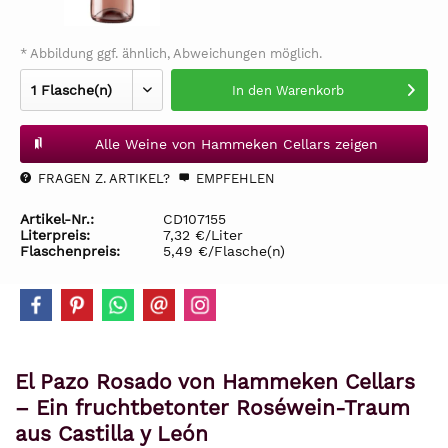
* Abbildung ggf. ähnlich, Abweichungen möglich.
In den
Warenkorb
Alle Weine von Hammeken Cellars zeigen
FRAGEN Z. ARTIKEL?
EMPFEHLEN
Artikel-Nr.:
CD107155
Literpreis:
7,32 €/Liter
Flaschenpreis:
5,49 €/Flasche(n)
El Pazo Rosado von Hammeken Cellars
– Ein fruchtbetonter Roséwein-Traum
aus Castilla y León