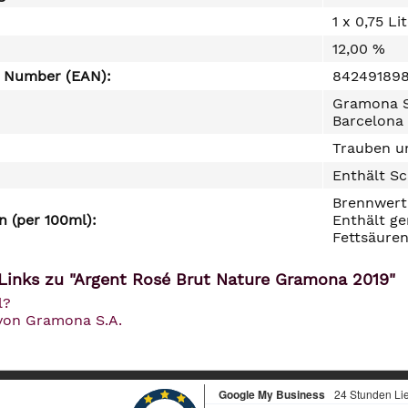
1 x 0,75 Li
12,00 %
e Number (EAN):
84249189
Gramona S.
Barcelona 
Trauben un
Enthält Sc
Brennwert 
 (per 100ml):
Enthält ge
Fettsäuren
Links zu "Argent Rosé Brut Nature Gramona 2019"
l?
 von Gramona S.A.