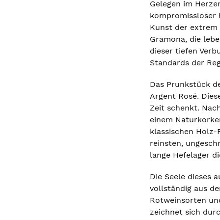
Gelegen im Herzen
kompromissloser h
Kunst der extrem 
Gramona, die lebe
dieser tiefen Ver
Standards der Reg
Das Prunkstück de
Argent Rosé. Diese
Zeit schenkt. Nach
einem Naturkorken
klassischen Holz-R
reinsten, ungesch
lange Hefelager d
Die Seele dieses 
vollständig aus de
Rotweinsorten und
zeichnet sich dur