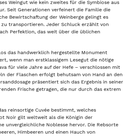
ses Weingut wie kein zweites für die Symbiose aus
. Seit Generationen verfeinert die Familie die
he Bewirtschaftung der Weinberge gelingt es
 zu transportieren. Jeder Schluck erzählt von
ch Perfektion, das weit über die üblichen
los das handwerklich hergestellte Monument
siert, wenn man erstklassigem Lesegut die nötige
Cava für viele Jahre auf der Hefe – verschlossen mit
teln der Flaschen erfolgt behutsam von Hand an den
ersanddosage präsentiert sich das Ergebnis in seiner
erenden Frische getragen, die nur durch das extrem
as reinsortige Cuvée bestimmt, welches
t Noir gilt weltweit als die Königin der
e unvergleichliche Noblesse hervor. Die Rebsorte
rdbeeren, Himbeeren und einen Hauch von