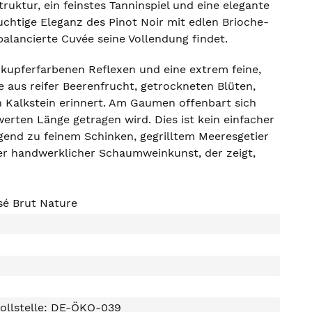
ruktur, ein feinstes Tanninspiel und eine elegante
uchtige Eleganz des Pinot Noir mit edlen Brioche-
lancierte Cuvée seine Vollendung findet.
 kupferfarbenen Reflexen und eine extrem feine,
e aus reifer Beerenfrucht, getrockneten Blüten,
n Kalkstein erinnert. Am Gaumen offenbart sich
erten Länge getragen wird. Dies ist kein einfacher
agend zu feinem Schinken, gegrilltem Meeresgetier
er handwerklicher Schaumweinkunst, der zeigt,
sé Brut Nature
ollstelle: DE-ÖKO-039