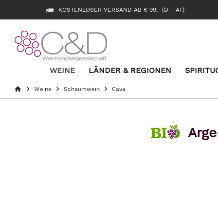
KOSTENLOSER VERSAND AB € 99,- (D + AT)
WEINE
LÄNDER & REGIONEN
SPIRITU
Weine
Schaumwein
Cava
Arge