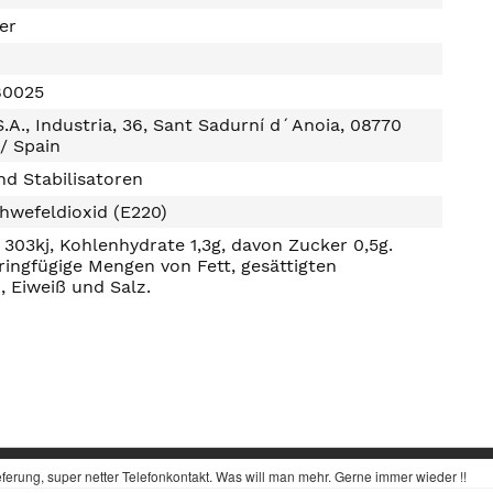
ter
80025
A., Industria, 36, Sant Sadurní d´Anoia, 08770
/ Spain
d Stabilisatoren
hwefeldioxid (E220)
303kj, Kohlenhydrate 1,3g, davon Zucker 0,5g.
ringfügige Mengen von Fett, gesättigten
, Eiweiß und Salz.