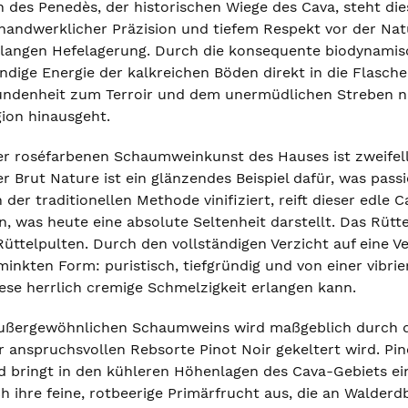
 des Penedès, der historischen Wiege des Cava, steht die
andwerklicher Präzision und tiefem Respekt vor der Natur
langen Hefelagerung. Durch die konsequente biodynamisc
ndige Energie der kalkreichen Böden direkt in die Flasche
bundenheit zum Terroir und dem unermüdlichen Streben na
ion hinausgeht.
r roséfarbenen Schaumweinkunst des Hauses ist zweifel
r Brut Nature ist ein glänzendes Beispiel dafür, was pas
 der traditionellen Methode vinifiziert, reift dieser edle 
, was heute eine absolute Seltenheit darstellt. Das Rüt
üttelpulten. Durch den vollständigen Verzicht auf eine V
minkten Form: puristisch, tiefgründig und von einer vibri
iese herrlich cremige Schmelzigkeit erlangen kann.
außergewöhnlichen Schaumweins wird maßgeblich durch d
r anspruchsvollen Rebsorte Pinot Noir gekeltert wird. Pino
 bringt in den kühleren Höhenlagen des Cava-Gebiets ein
ch ihre feine, rotbeerige Primärfrucht aus, die an Walde