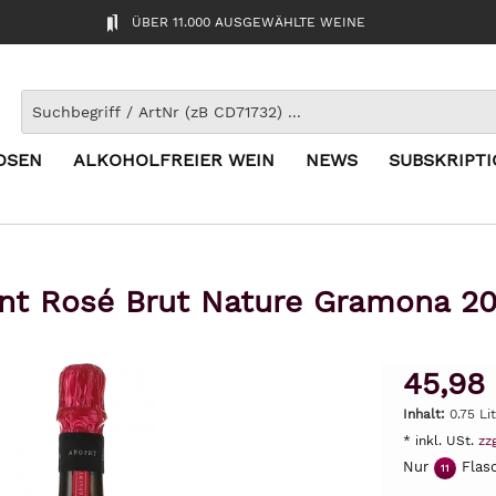
ÜBER 11.000 AUSGEWÄHLTE WEINE
OSEN
ALKOHOLFREIER WEIN
NEWS
SUBSKRIPT
nt Rosé Brut Nature Gramona 2
45,98
Inhalt:
0.75 Lit
* inkl. USt.
zz
Nur
Flasc
11