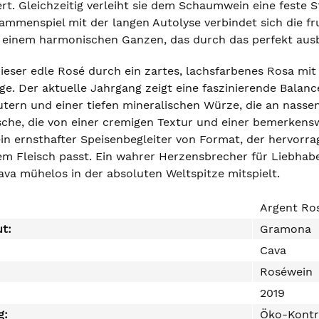
rt. Gleichzeitig verleiht sie dem Schaumwein eine feste St
ammenspiel mit der langen Autolyse verbindet sich die fr
einem harmonischen Ganzen, das durch das perfekt ausba
dieser edle Rosé durch ein zartes, lachsfarbenes Rosa mit
ge. Der aktuelle Jahrgang zeigt eine faszinierende Balanc
tern und einer tiefen mineralischen Würze, die an nasse
sche, die von einer cremigen Textur und einer bemerkensw
ein ernsthafter Speisenbegleiter von Format, der hervorr
em Fleisch passt. Ein wahrer Herzensbrecher für Liebhab
ava mühelos in der absoluten Weltspitze mitspielt.
Argent Ro
ut:
Gramona
Cava
Roséwein
2019
g:
Öko-Kontr