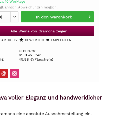
ca. 10 Werktage
gf. ähnlich, Abweichungen möglich.
In den
Warenkorb
Alle Weine von Gramona zeigen
 ARTIKEL?
BEWERTEN
EMPFEHLEN
CD108798
61,31 €/Liter
is:
45,98 €/Flasche(n)
va voller Eleganz und handwerklicher
ramona eine absolute Ausnahmestellung ein.