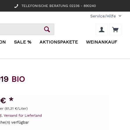
TELEFONISCHE BERATUNG 02236 - 890240
Service/Hilfe
ION
SALE %
AKTIONSPAKETE
WEINANKAUF
019
BIO
 € *
er (61,31 €/Liter)
gl. Versand für Lieferland
he(n) verfügbar