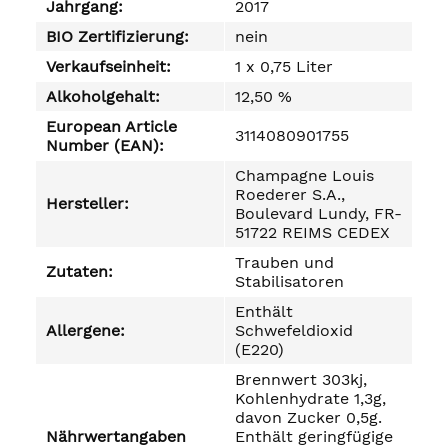
Jahrgang:
2017
BIO Zertifizierung:
nein
Verkaufseinheit:
1 x 0,75 Liter
Alkoholgehalt:
12,50 %
European Article
3114080901755
Number (EAN):
Champagne Louis
Roederer S.A.,
Hersteller:
Boulevard Lundy, FR-
51722 REIMS CEDEX
Trauben und
Zutaten:
Stabilisatoren
Enthält
Allergene:
Schwefeldioxid
(E220)
Brennwert 303kj,
Kohlenhydrate 1,3g,
davon Zucker 0,5g.
Nährwertangaben
Enthält geringfügige