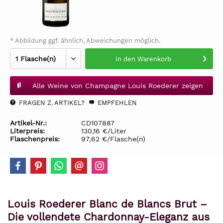
* Abbildung ggf. ähnlich, Abweichungen möglich.
In den
Warenkorb
Alle Weine von Champagne Louis Roederer zeigen
FRAGEN Z. ARTIKEL?
EMPFEHLEN
Artikel-Nr.:
CD107887
Literpreis:
130,16 €/Liter
Flaschenpreis:
97,62 €/Flasche(n)
Louis Roederer Blanc de Blancs Brut –
Die vollendete Chardonnay-Eleganz aus