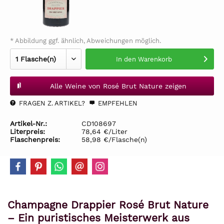
* Abbildung ggf. ähnlich, Abweichungen möglich.
In den
Warenkorb
Alle Weine von Rosé Brut Nature zeigen
FRAGEN Z. ARTIKEL?
EMPFEHLEN
Artikel-Nr.:
CD108697
Literpreis:
78,64 €/Liter
Flaschenpreis:
58,98 €/Flasche(n)
Champagne Drappier Rosé Brut Nature
– Ein puristisches Meisterwerk aus