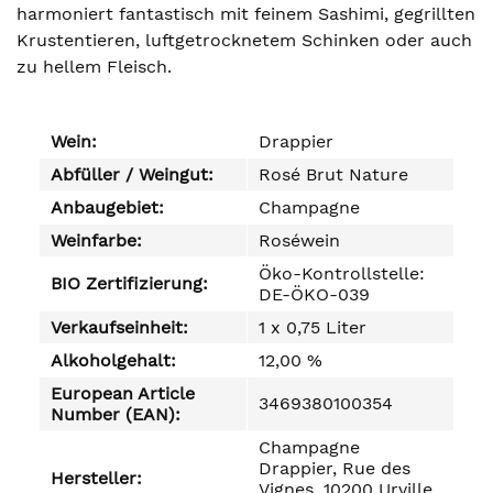
harmoniert fantastisch mit feinem Sashimi, gegrillten
Krustentieren, luftgetrocknetem Schinken oder auch
zu hellem Fleisch.
Wein:
Drappier
Abfüller / Weingut:
Rosé Brut Nature
Anbaugebiet:
Champagne
Weinfarbe:
Roséwein
Öko-Kontrollstelle:
BIO Zertifizierung:
DE-ÖKO-039
Verkaufseinheit:
1 x 0,75 Liter
Alkoholgehalt:
12,00 %
European Article
3469380100354
Number (EAN):
Champagne
Drappier, Rue des
Hersteller:
Vignes, 10200 Urville