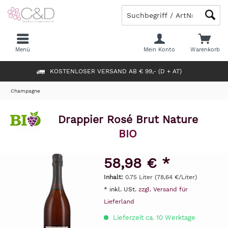
Menü
Mein Konto
Warenkorb
KOSTENLOSER VERSAND AB € 99,- (D + AT)
Champagne
Drappier Rosé Brut Nature
BIO
58,98 € *
Inhalt:
0.75 Liter (78,64 €/Liter)
* inkl. USt.
zzgl. Versand für
Lieferland
Lieferzeit ca. 10 Werktage