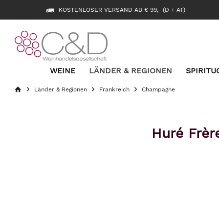
KOSTENLOSER VERSAND AB € 99,- (D + AT)
WEINE
LÄNDER & REGIONEN
SPIRITU
Länder & Regionen
Frankreich
Champagne
Huré Frèr