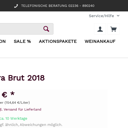
TELEFONISCHE BERATUNG 02236 - 890240
Service/Hilfe
ION
SALE %
AKTIONSPAKETE
WEINANKAUF
a Brut 2018
 € *
ter (154,64 €/Liter)
gl. Versand für Lieferland
ca. 10 Werktage
gf. ähnlich, Abweichungen möglich.