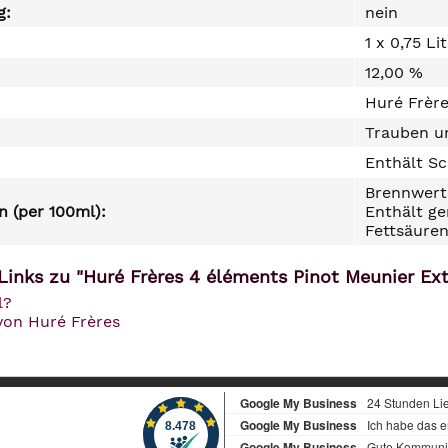
g:
nein
1 x 0,75 Li
12,00 %
Huré Frère
Trauben un
Enthält Sc
Brennwert 
 (per 100ml):
Enthält ge
Fettsäuren
Links zu "Huré Frères 4 éléments Pinot Meunier Ext
l?
von Huré Frères