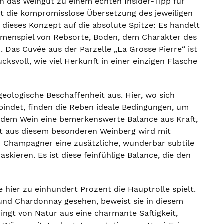
ch das Weingut zu einem echten Insider-Tipp für
st die kompromisslose Übersetzung des jeweiligen
ie dieses Konzept auf die absolute Spitze: Es handelt
ammenspiel von Rebsorte, Boden, dem Charakter des
 Das Cuvée aus der Parzelle „La Grosse Pierre“ ist
cksvoll, wie viel Herkunft in einer einzigen Flasche
geologische Beschaffenheit aus. Hier, wo sich
indet, finden die Reben ideale Bedingungen, um
t dem Wein eine bemerkenswerte Balance aus Kraft,
gut aus diesem besonderen Weinberg wird mit
m Champagner eine zusätzliche, wunderbar subtile
skieren. Es ist diese feinfühlige Balance, die den
 hier zu einhundert Prozent die Hauptrolle spielt.
 und Chardonnay gesehen, beweist sie in diesem
ringt von Natur aus eine charmante Saftigkeit,