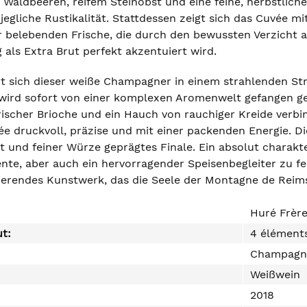
Waldbeeren, reifem Steinobst und eine feine, herbstliche
h jegliche Rustikalität. Stattdessen zeigt sich das Cuvée m
r belebenden Frische, die durch den bewussten Verzicht 
 als Extra Brut perfekt akzentuiert wird.
rt sich dieser weiße Champagner in einem strahlenden Str
 wird sofort von einer komplexen Aromenwelt gefangen 
frischer Brioche und ein Hauch von rauchiger Kreide verb
ée druckvoll, präzise und mit einer packenden Energie. Di
ät und feiner Würze geprägtes Finale. Ein absolut charakt
e, aber auch ein hervorragender Speisenbegleiter zu fe
brierendes Kunstwerk, das die Seele der Montagne de Reim
Huré Frèr
ut:
4 éléments
Champagn
Weißwein
2018