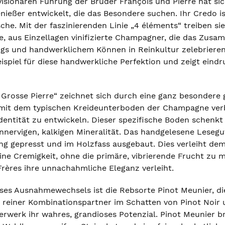
visionären Führung der Brüder François und Pierre hat si
nießer entwickelt, die das Besondere suchen. Ihr Credo i
asche. Mit der faszinierenden Linie „4 éléments“ treiben s
ge, aus Einzellagen vinifizierte Champagner, die das Zus
ngs und handwerklichem Können in Reinkultur zelebrieren.
eispiel für diese handwerkliche Perfektion und zeigt eindru
 Grosse Pierre“ zeichnet sich durch eine ganz besondere 
 mit dem typischen Kreideunterboden der Champagne verb
Identität zu entwickeln. Dieser spezifische Boden schenk
einnervigen, kalkigen Mineralität. Das handgelesene Lese
g gepresst und im Holzfass ausgebaut. Dies verleiht de
ine Cremigkeit, ohne die primäre, vibrierende Frucht zu ma
rères ihre unnachahmliche Eleganz verleiht.
ses Ausnahmewechsels ist die Rebsorte Pinot Meunier, die
s reiner Kombinationspartner im Schatten von Pinot Noir
erwerk ihr wahres, grandioses Potenzial. Pinot Meunier b