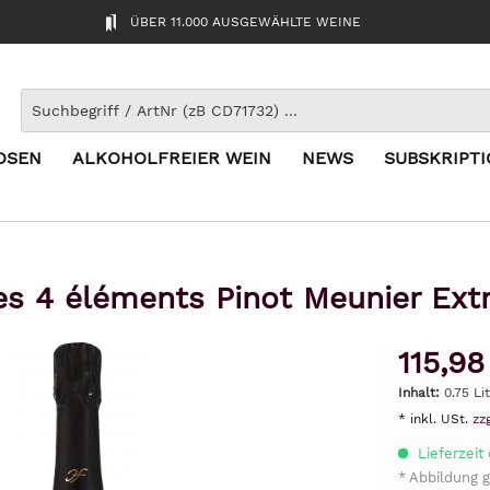
ÜBER 11.000 AUSGEWÄHLTE WEINE
OSEN
ALKOHOLFREIER WEIN
NEWS
SUBSKRIPT
es 4 éléments Pinot Meunier Extr
115,98
Inhalt:
0.75 Li
* inkl. USt.
zz
Lieferzeit 
* Abbildung g