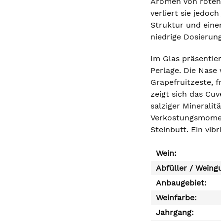
Aromen von roten 
verliert sie jedoc
Struktur und eine
niedrige Dosierung
Im Glas präsentie
Perlage. Die Nase
Grapefruitzeste, 
zeigt sich das Cuv
salziger Mineralit
Verkostungsmoment
Steinbutt. Ein vi
Wein:
Abfüller / Weing
Anbaugebiet:
Weinfarbe:
Jahrgang: