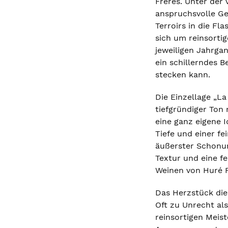
Frères. Unter der 
anspruchsvolle Ge
Terroirs in die Fl
sich um reinsorti
jeweiligen Jahrga
ein schillerndes B
stecken kann.
Die Einzellage „La
tiefgründiger Ton
eine ganz eigene 
Tiefe und einer f
äußerster Schonun
Textur und eine fe
Weinen von Huré F
Das Herzstück die
Oft zu Unrecht al
reinsortigen Meist