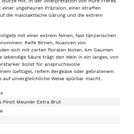
 Würze mit. In der Interpretation von Huré Frères
it einer ungeheuren Präzision, einer straffen
auf die malolaktische Gärung und die extrem
ohgelb mit einer extrem feinen, fast tänzerischen
genommen: Reife Birnen, Nuancen von
inden sich mit zarten floralen Noten. Am Gaumen
e lebendige Säure trägt den Wein in ein langes, von
erstarker Solist für anspruchsvolle
inem Geflügel, reifem Bergkäse oder gebratenem
s auf unvergleichliche Weise spürbar macht.
es
 Pinot Meunier Extra Brut
e