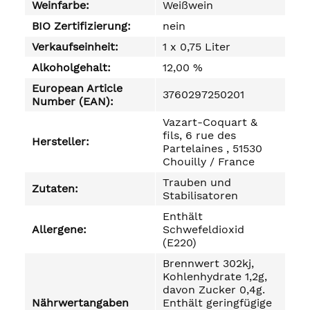
Weinfarbe:
Weißwein
BIO Zertifizierung:
nein
Verkaufseinheit:
1 x 0,75 Liter
Alkoholgehalt:
12,00 %
European Article
3760297250201
Number (EAN):
Vazart-Coquart &
fils, 6 rue des
Hersteller:
Partelaines , 51530
Chouilly / France
Trauben und
Zutaten:
Stabilisatoren
Enthält
Allergene:
Schwefeldioxid
(E220)
Brennwert 302kj,
Kohlenhydrate 1,2g,
davon Zucker 0,4g.
Nährwertangaben
Enthält geringfügige