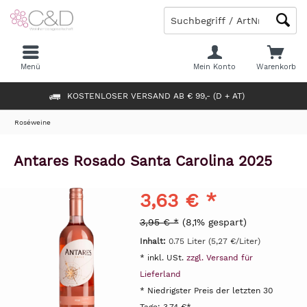
Menü
Mein Konto
Warenkorb
KOSTENLOSER VERSAND AB € 99,- (D + AT)
Roséweine
Antares Rosado Santa Carolina 2025
3,63 € *
3,95 € *
(8,1% gespart)
Inhalt:
0.75 Liter (5,27 €/Liter)
* inkl. USt.
zzgl. Versand für
Lieferland
* Niedrigster Preis der letzten 30