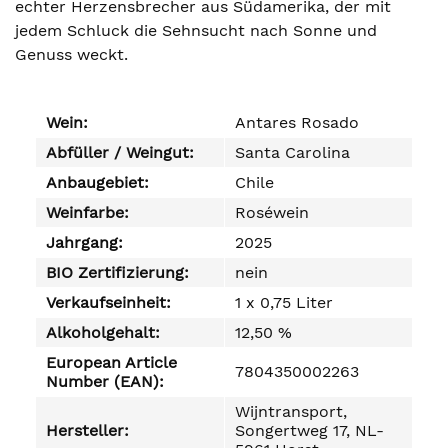
echter Herzensbrecher aus Südamerika, der mit
jedem Schluck die Sehnsucht nach Sonne und
Genuss weckt.
Wein:
Antares Rosado
Abfüller / Weingut:
Santa Carolina
Anbaugebiet:
Chile
Weinfarbe:
Roséwein
Jahrgang:
2025
BIO Zertifizierung:
nein
Verkaufseinheit:
1 x 0,75 Liter
Alkoholgehalt:
12,50 %
European Article
7804350002263
Number (EAN):
Wijntransport,
Hersteller:
Songertweg 17, NL-