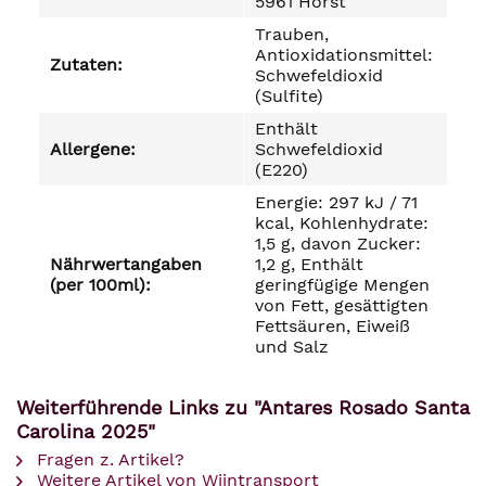
5961 Horst
Trauben,
Antioxidationsmittel:
Zutaten:
Schwefeldioxid
(Sulfite)
Enthält
Allergene:
Schwefeldioxid
(E220)
Energie: 297 kJ / 71
kcal, Kohlenhydrate:
1,5 g, davon Zucker:
Nährwertangaben
1,2 g, Enthält
(per 100ml):
geringfügige Mengen
von Fett, gesättigten
Fettsäuren, Eiweiß
und Salz
Weiterführende Links zu "Antares Rosado Santa
Carolina 2025"
Fragen z. Artikel?
Weitere Artikel von Wijntransport