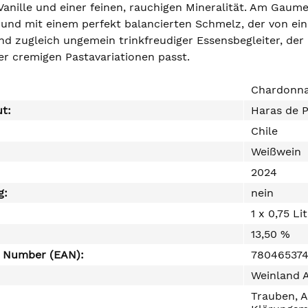
anille und einer feinen, rauchigen Mineralität. Am Gaum
l und mit einem perfekt balancierten Schmelz, der von ei
d zugleich ungemein trinkfreudiger Essensbegleiter, der 
er cremigen Pastavariationen passt.
Chardonn
ut:
Haras de P
Chile
Weißwein
2024
g:
nein
1 x 0,75 Li
13,50 %
e Number (EAN):
78046537
Weinland 
Trauben, A