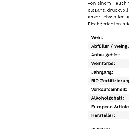
von einem Hauch V
elegant, druckvol
anspruchsvoller un
Fischgerichten od
Wein:
Abfüller / Weing
Anbaugebiet:
Weinfarbe:
Jahrgang:
BIO Zertifizierun
Verkaufseinheit:
Alkoholgehalt:
European Articl
Hersteller: