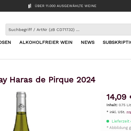
ÜBER 11.000 AUSGEWÄHLTE WEINE
OSEN
ALKOHOLFREIER WEIN
NEWS
SUBSKRIPT
y Haras de Pirque 2024
14,09 
Inhalt:
0.75 Li
* inkl. USt.
zz
Lieferzeit
* Abbildung g