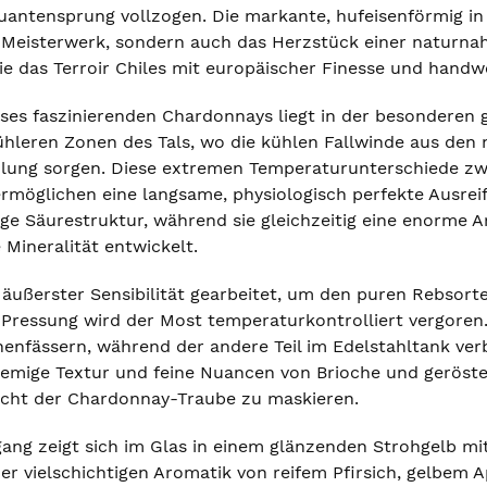
ntensprung vollzogen. Die markante, hufeisenförmig in di
 Meisterwerk, sondern auch das Herzstück einer naturnah
ie das Terroir Chiles mit europäischer Finesse und handwe
ses faszinierenden Chardonnays liegt in der besonderen 
ühleren Zonen des Tals, wo die kühlen Fallwinde aus den
hlung sorgen. Diese extremen Temperaturunterschiede zw
rmöglichen eine langsame, physiologisch perfekte Ausre
dige Säurestruktur, während sie gleichzeitig eine enorme
Mineralität entwickelt.
t äußerster Sensibilität gearbeitet, um den puren Rebso
ressung wird der Most temperaturkontrolliert vergoren. E
enfässern, während der andere Teil im Edelstahltank verb
emige Textur und feine Nuancen von Brioche und geröste
ucht der Chardonnay-Traube zu maskieren.
gang zeigt sich im Glas in einem glänzenden Strohgelb mi
ner vielschichtigen Aromatik von reifem Pfirsich, gelbem