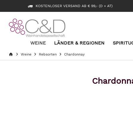
KOSTENLOSER VERSAND AB € 99,- (D + AT)
WEINE
LÄNDER & REGIONEN
SPIRITU
Weine
Rebsorten
Chardonnay
Chardonna