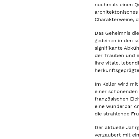
nochmals einen Qua
architektonisches
Charakterweine, d
Das Geheimnis die
gedeihen in den k
signifikante Abkü
der Trauben und e
ihre vitale, leben
herkunftsgeprägte 
Im Keller wird mi
einer schonenden P
französischen Eich
eine wunderbar cr
die strahlende Fr
Der aktuelle Jahr
verzaubert mit ei