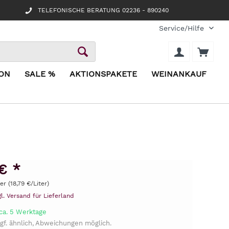
TELEFONISCHE BERATUNG 02236 - 890240
Service/Hilfe
ION
SALE %
AKTIONSPAKETE
WEINANKAUF
€ *
ter (18,79 €/Liter)
gl. Versand für Lieferland
 ca. 5 Werktage
gf. ähnlich, Abweichungen möglich.