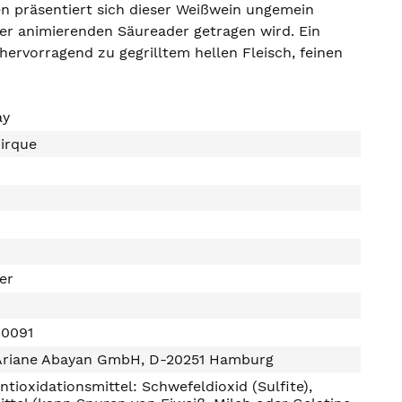
en präsentiert sich dieser Weißwein ungemein
ner animierenden Säureader getragen wird. Ein
hervorragend zu gegrilltem hellen Fleisch, feinen
ay
irque
ter
40091
Ariane Abayan GmbH, D-20251 Hamburg
ntioxidationsmittel: Schwefeldioxid (Sulfite),