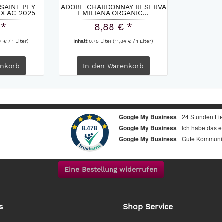
SAINT PEY
ADOBE CHARDONNAY RESERVA
X AC 2025
EMILIANA ORGANIC...
 *
8,88 € *
7 € / 1 Liter)
Inhalt
0.75 Liter
(11,84 € / 1 Liter)
nkorb
In den
Warenkorb
Eine Bestellung widerrufen
s
Shop Service