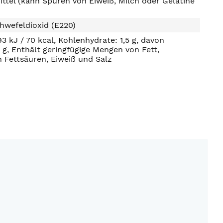
ttel (kann Spuren von Eiweiß, Milch oder Gelatine
hwefeldioxid (E220)
93 kJ / 70 kcal, Kohlenhydrate: 1,5 g, davon
2 g, Enthält geringfügige Mengen von Fett,
n Fettsäuren, Eiweiß und Salz