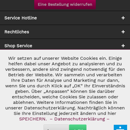
Eine Bestellung widerrufen
Service Hotline
Rechtliches
Shop Service
Wir setzen auf unserer Website Cookies ein. Einige
Aktiv
Notwendig
Zahlung & Versand
helfen dabei unser Angebot zu analysieren und zu
verbessern, andere sind zwingend notwendig für den
Betrieb der Website. Wir sammeln und verarbeiten
Inaktiv
Marketing
Ihre Daten für Analyse und Marketing nur dann,
wenn Sie uns durch Klick auf „OK“ Ihr Einverständnis
geben. Über „Anpassen“ können Sie darüber
Inaktiv
Tracking
entscheiden, welche Cookies Sie zulassen oder
ablehnen. Weitere Informationen finden Sie in
* ALLE PREISE INKL. GESETZL. UMSATZSTEUER ZZGL.
VERSANDKOSTEN
UND GGF. NACHNAHMEGEBÜHREN, WENN NICHT
unserer Datenschutzerklärung. Nachträglich können
Inaktiv
Personalisierung
ANDERS BESCHRIEBEN
Sie Ihre Einstellung jederzeit ändern und hier
© 2026 C&D WEINHANDEL - ALL RIGHTS RESERVED. THEME BY
SPEICHERN.
– Datenschutzerklärung –
THEMEWARE®
Inaktiv
Service