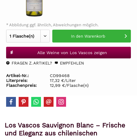
* Abbildung ggf. ähnlich, Abweichungen möglich.
In den
Warenkorb
Alle Weine von Los Vascos zeigen
FRAGEN Z. ARTIKEL?
EMPFEHLEN
Artikel-Nr.:
CD99468
Literpreis:
17,32 €/Liter
Flaschenpreis:
12,99 €/Flasche(n)
Los Vascos Sauvignon Blanc – Frische
und Eleganz aus chilenischen