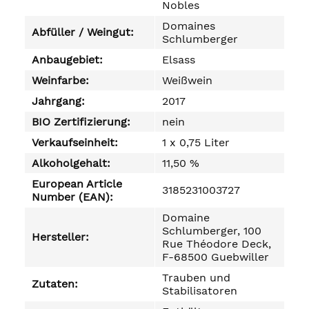
Nobles
Domaines
Abfüller / Weingut:
Schlumberger
Anbaugebiet:
Elsass
Weinfarbe:
Weißwein
Jahrgang:
2017
BIO Zertifizierung:
nein
Verkaufseinheit:
1 x 0,75 Liter
Alkoholgehalt:
11,50 %
European Article
3185231003727
Number (EAN):
Domaine
Schlumberger, 100
Hersteller:
Rue Théodore Deck,
F-68500 Guebwiller
Trauben und
Zutaten:
Stabilisatoren