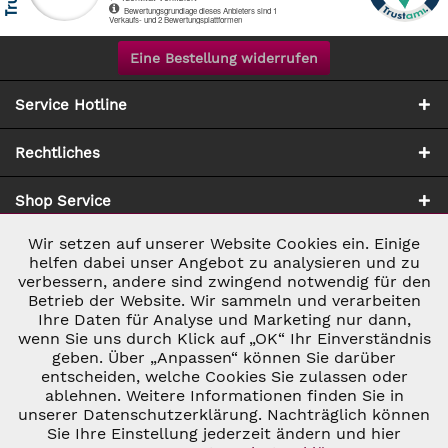
Eine Bestellung widerrufen
Service Hotline
Rechtliches
Shop Service
Wir setzen auf unserer Website Cookies ein. Einige
Aktiv
Notwendig
Zahlung & Versand
helfen dabei unser Angebot zu analysieren und zu
verbessern, andere sind zwingend notwendig für den
Betrieb der Website. Wir sammeln und verarbeiten
Inaktiv
Marketing
Ihre Daten für Analyse und Marketing nur dann,
wenn Sie uns durch Klick auf „OK“ Ihr Einverständnis
geben. Über „Anpassen“ können Sie darüber
Inaktiv
Tracking
entscheiden, welche Cookies Sie zulassen oder
ablehnen. Weitere Informationen finden Sie in
* ALLE PREISE INKL. GESETZL. UMSATZSTEUER ZZGL.
VERSANDKOSTEN
UND GGF. NACHNAHMEGEBÜHREN, WENN NICHT
unserer Datenschutzerklärung. Nachträglich können
Inaktiv
Personalisierung
ANDERS BESCHRIEBEN
Sie Ihre Einstellung jederzeit ändern und hier
© 2026 C&D WEINHANDEL - ALL RIGHTS RESERVED. THEME BY