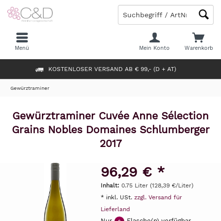
Menü
Mein Konto
Warenkorb
KOSTENLOSER VERSAND AB € 99,- (D + AT)
Gewürztraminer
Gewürztraminer Cuvée Anne Sélection
Grains Nobles Domaines Schlumberger
2017
96,29 € *
Inhalt:
0.75 Liter (128,39 €/Liter)
* inkl. USt.
zzgl. Versand für
Lieferland
Nur
Flasche(n) verfügbar