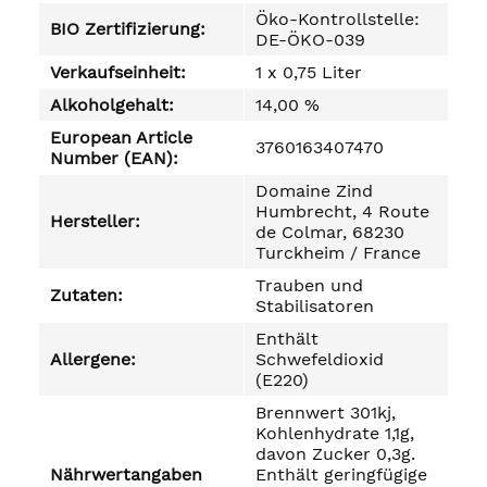
Öko-Kontrollstelle:
BIO Zertifizierung:
DE-ÖKO-039
Verkaufseinheit:
1 x 0,75 Liter
Alkoholgehalt:
14,00 %
European Article
3760163407470
Number (EAN):
Domaine Zind
Humbrecht, 4 Route
Hersteller:
de Colmar, 68230
Turckheim / France
Trauben und
Zutaten:
Stabilisatoren
Enthält
Allergene:
Schwefeldioxid
(E220)
Brennwert 301kj,
Kohlenhydrate 1,1g,
davon Zucker 0,3g.
Nährwertangaben
Enthält geringfügige