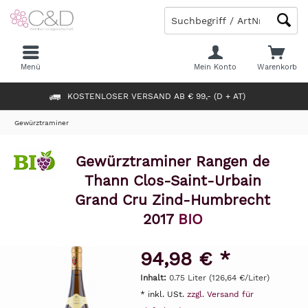
Menü
Mein Konto
Warenkorb
KOSTENLOSER VERSAND AB € 99,- (D + AT)
Gewürztraminer
Gewürztraminer Rangen de
Thann Clos-Saint-Urbain
Grand Cru Zind-Humbrecht
2017
BIO
94,98 € *
Inhalt:
0.75 Liter (126,64 €/Liter)
* inkl. USt.
zzgl. Versand für