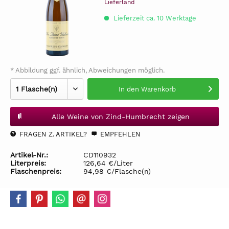
Lieferland
Lieferzeit ca. 10 Werktage
* Abbildung ggf. ähnlich, Abweichungen möglich.
In den
Warenkorb
Alle Weine von Zind-Humbrecht zeigen
FRAGEN Z. ARTIKEL?
EMPFEHLEN
Artikel-Nr.:
CD110932
Literpreis:
126,64 €/Liter
Flaschenpreis:
94,98 €/Flasche(n)