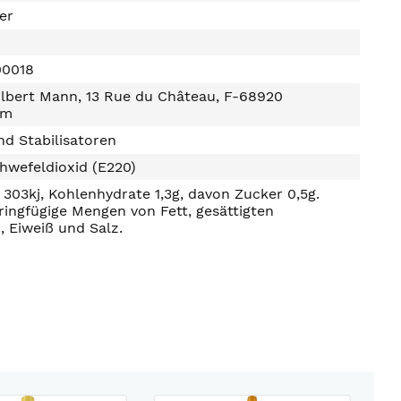
ter
00018
lbert Mann, 13 Rue du Château, F-68920
im
d Stabilisatoren
hwefeldioxid (E220)
303kj, Kohlenhydrate 1,3g, davon Zucker 0,5g.
ringfügige Mengen von Fett, gesättigten
, Eiweiß und Salz.