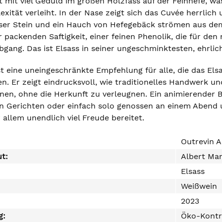
t mit viel Geduld im großen Holzfass auf der Feinhefe, 
xität verleiht. In der Nase zeigt sich das Cuvée herrlich 
sser Stein und ein Hauch von Hefegebäck strömen aus dem
 packenden Saftigkeit, einer feinen Phenolik, die für den 
bgang. Das ist Elsass in seiner ungeschminktesten, ehrli
t eine uneingeschränkte Empfehlung für alle, die das Elsa
. Er zeigt eindrucksvoll, wie traditionelles Handwerk 
en, ohne die Herkunft zu verleugnen. Ein animierender B
en Gerichten oder einfach solo genossen an einem Abend u
 allem unendlich viel Freude bereitet.
Outrevin 
ut:
Albert Ma
Elsass
Weißwein
2023
g:
Öko-Kontr