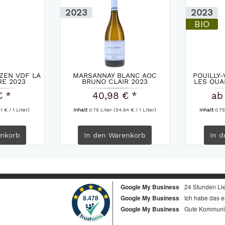
2023
2023
BIO
ZEN VDF LA
MARSANNAY BLANC AOC
POUILLY-
E 2023
BRUNO CLAIR 2023
LES QUA
€ *
40,98 € *
ab
1 € / 1 Liter)
Inhalt
0.75 Liter
(54,64 € / 1 Liter)
Inhalt
0.75
nkorb
In den
Warenkorb
In d