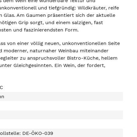
was dem Wein eine wunderbare Textur und
unkonventionell und tiefgründig: Wildkräuter, reife
 Glas. Am Gaumen präsentiert sich der aktuelle
nötigen Grip sorgt, und einem salzigen, fast
chsten und faszinierendsten Form.
ss von einer völlig neuen, unkonventionellen Seite
und moderner, naturnaher Weinbau miteinander
egleiter zu anspruchsvoller Bistro-Küche, hellem
nter Gleichgesinnten. Ein Wein, der fordert,
AC
nn
ollstelle: DE-ÖKO-039