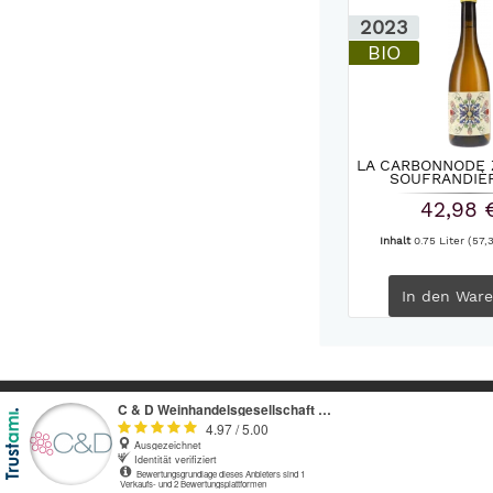
2023
BIO
LA CARBONNODE 
SOUFRANDIÈR
42,98 
Inhalt
0.75 Liter
(57,3
In den
Ware