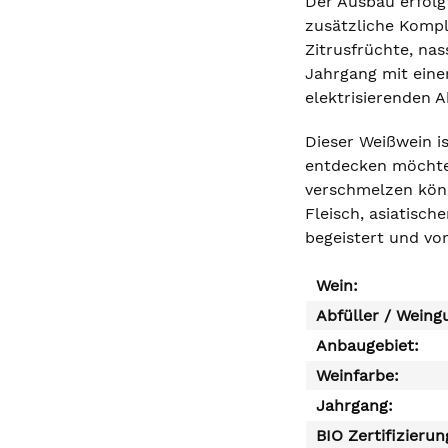
Der Ausbau erfolg
zusätzliche Komple
Zitrusfrüchte, na
Jahrgang mit einer
elektrisierenden A
Dieser Weißwein is
entdecken möchten
verschmelzen könn
Fleisch, asiatisch
begeistert und vor
Wein:
Abfüller / Weing
Anbaugebiet:
Weinfarbe:
Jahrgang:
BIO Zertifizierun