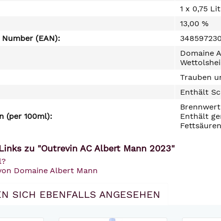
1 x 0,75 Li
13,00 %
e Number (EAN):
34859723
Domaine A
Wettolshe
Trauben un
Enthält Sc
Brennwert 
 (per 100ml):
Enthält ge
Fettsäuren
Links zu "Outrevin AC Albert Mann 2023"
l?
 von Domaine Albert Mann
N SICH EBENFALLS ANGESEHEN