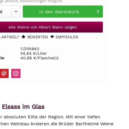
gf. ähnlich, Abweichungen möglich.
In den
Warenkorb
Alle Weine von Albert Mann zeigen
 ARTIKEL?
BEWERTEN
EMPFEHLEN
CD110863
54,64 €/Liter
is:
40,98 €/Flasche(n)
 Elsass im Glas
absoluten Elite der Region. Mit einer tiefen
chen Weinbau kreieren die Brüder Barthelmé Weine