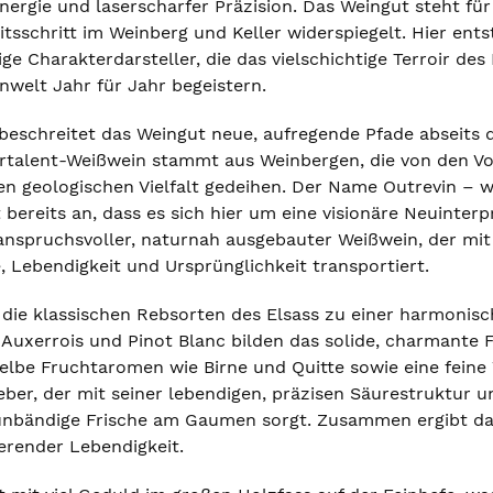
Energie und laserscharfer Präzision. Das Weingut steht f
itsschritt im Weinberg und Keller widerspiegelt. Hier ent
ge Charakterdarsteller, die das vielschichtige Terroir des
nwelt Jahr für Jahr begeistern.
beschreitet das Weingut neue, aufregende Pfade abseits 
rtalent-Weißwein stammt aus Weinbergen, die von den Vo
en geologischen Vielfalt gedeihen. Der Name Outrevin – wa
bereits an, dass es sich hier um eine visionäre Neuinterpr
anspruchsvoller, naturnah ausgebauter Weißwein, der mit
, Lebendigkeit und Ursprünglichkeit transportiert.
 die klassischen Rebsorten des Elsass zu einer harmonisc
. Auxerrois und Pinot Blanc bilden das solide, charmante 
gelbe Fruchtaromen wie Birne und Quitte sowie eine feine 
er, der mit seiner lebendigen, präzisen Säurestruktur un
unbändige Frische am Gaumen sorgt. Zusammen ergibt da
erender Lebendigkeit.