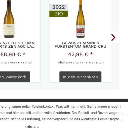
2022
2
BIO
VINZELLES CLIMAT
GEWÜRZTRAMINER
RTS ZEN AOC LA...
FURSTENTUM GRAND CRU
S
ALBERT MANN...
 58,98 € *
42,98 € *
 Liter
(78,64 € / 1 Liter)
Inhalt
0.75 Liter
(57,31 € / 1 Liter)
en
Warenkorb
In den
Warenkorb