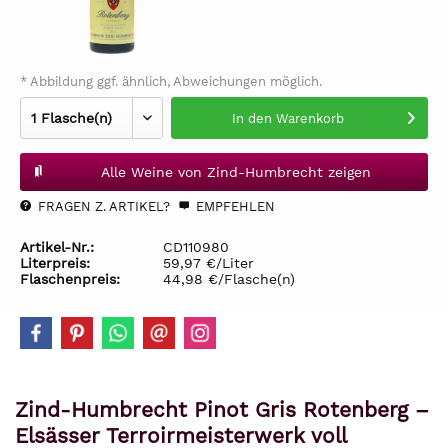
* Abbildung ggf. ähnlich, Abweichungen möglich.
In den
Warenkorb
Alle Weine von Zind-Humbrecht zeigen
FRAGEN Z. ARTIKEL?
EMPFEHLEN
Artikel-Nr.:
CD110980
Literpreis:
59,97 €/Liter
Flaschenpreis:
44,98 €/Flasche(n)
Zind-Humbrecht Pinot Gris Rotenberg –
Elsässer Terroirmeisterwerk voll