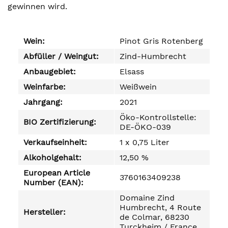
gewinnen wird.
Wein:
Pinot Gris Rotenberg
Abfüller / Weingut:
Zind-Humbrecht
Anbaugebiet:
Elsass
Weinfarbe:
Weißwein
Jahrgang:
2021
Öko-Kontrollstelle:
BIO Zertifizierung:
DE-ÖKO-039
Verkaufseinheit:
1 x 0,75 Liter
Alkoholgehalt:
12,50 %
European Article
3760163409238
Number (EAN):
Domaine Zind
Humbrecht, 4 Route
Hersteller:
de Colmar, 68230
Turckheim / France