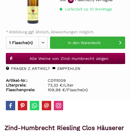
25
Lieferzeit ca. 10 Werktage
* Abbildung ggf. ähnlich, Abweichungen möglich.
In den
Warenkorb
Alle Weine von Zind-Humbrecht zeigen
FRAGEN Z. ARTIKEL?
EMPFEHLEN
Artikel-Nr.:
CD111009
Literpreis:
73,32 €/Liter
Flaschenpreis:
109,98 €/Flasche(n)
Zind-Humbrecht Riesling Clos Häuserer