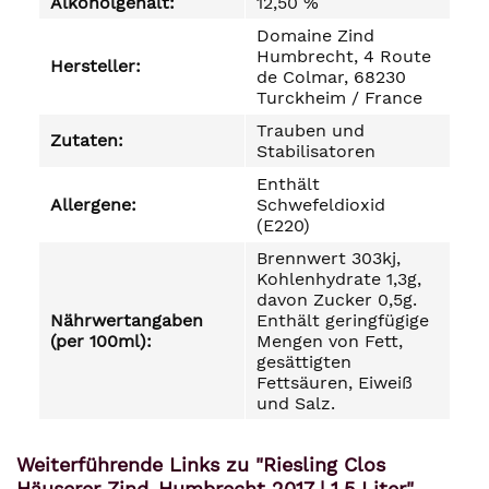
Alkoholgehalt:
12,50 %
Domaine Zind
Humbrecht, 4 Route
Hersteller:
de Colmar, 68230
Turckheim / France
Trauben und
Zutaten:
Stabilisatoren
Enthält
Allergene:
Schwefeldioxid
(E220)
Brennwert 303kj,
Kohlenhydrate 1,3g,
davon Zucker 0,5g.
Nährwertangaben
Enthält geringfügige
(per 100ml):
Mengen von Fett,
gesättigten
Fettsäuren, Eiweiß
und Salz.
Weiterführende Links zu "Riesling Clos
Häuserer Zind-Humbrecht 2017 | 1,5 Liter"