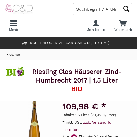
Menü
Mein Konto
Warenkorb
KOSTENLOSER VERSAND AB € 99,- (D + AT)
Rieslinge
Riesling Clos Häuserer Zind-
Humbrecht 2017 | 1,5 Liter
BIO
109,98 € *
Inhalt:
1.5 Liter (73,32 €/Liter)
* inkl. USt.
zzgl. Versand für
Lieferland
Nur
Flasche(n) verfügbar