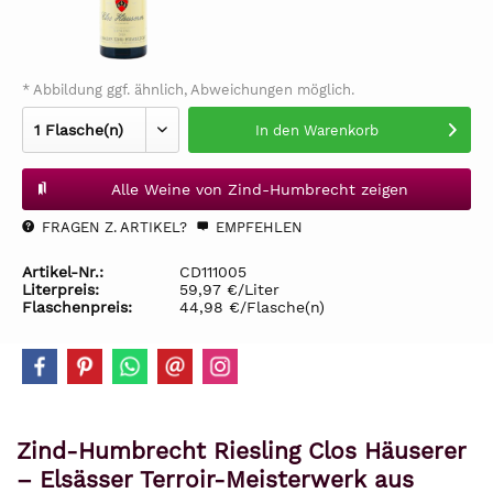
* Abbildung ggf. ähnlich, Abweichungen möglich.
In den
Warenkorb
Alle Weine von Zind-Humbrecht zeigen
FRAGEN Z. ARTIKEL?
EMPFEHLEN
Artikel-Nr.:
CD111005
Literpreis:
59,97 €/Liter
Flaschenpreis:
44,98 €/Flasche(n)
Zind-Humbrecht Riesling Clos Häuserer
– Elsässer Terroir-Meisterwerk aus