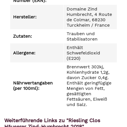
Number (EAN):
Domaine Zind
Humbrecht, 4 Route
Hersteller:
de Colmar, 68230
Turckheim / France
Trauben und
Zutaten:
Stabilisatoren
Enthält
Allergene:
Schwefeldioxid
(E220)
Brennwert 302kj,
Kohlenhydrate 1,2g,
davon Zucker 0,4g.
Nährwertangaben
Enthält geringfügige
(per 100ml):
Mengen von Fett,
gesättigten
Fettsäuren, Eiweiß
und Salz.
Weiterführende Links zu "Riesling Clos
Häuserer Zind-Humbrecht 2018"