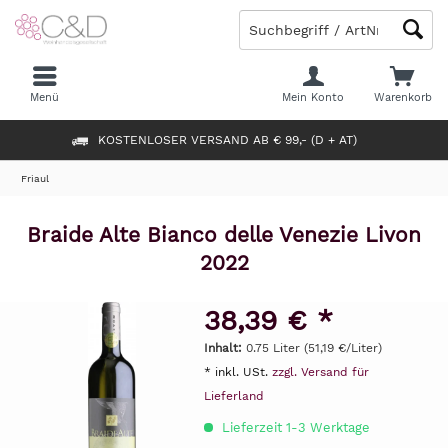
Menü
Mein Konto
Warenkorb
KOSTENLOSER VERSAND AB € 99,- (D + AT)
Friaul
Braide Alte Bianco delle Venezie Livon
2022
38,39 € *
Inhalt:
0.75 Liter (51,19 €/Liter)
* inkl. USt.
zzgl. Versand für
Lieferland
Lieferzeit 1-3 Werktage