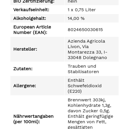
BIO Zertifizierung:
nein
Verkaufseinheit:
1 x 0,75 Liter
Alkoholgehalt:
14,00 %
European Article
8024650030615
Number (EAN):
Azienda Agricola
Livon, Via
Hersteller:
Montarezza 33, I-
33048 Dolegnano
Trauben und
Zutaten:
Stabilisatoren
Enthält
Allergene:
Schwefeldioxid
(E220)
Brennwert 303kj,
Kohlenhydrate 1,3g,
davon Zucker 0,5g.
Nährwertangaben
Enthält geringfügige
(per 100ml):
Mengen von Fett,
gesättigten