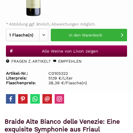
* Abbildung ggf. ähnlich, Abweichungen möglich.
In den
Warenkorb
Alle Weine von Livon zeigen
FRAGEN Z. ARTIKEL?
EMPFEHLEN
Artikel-Nr.:
CD105322
Literpreis:
51,19 €/Liter
Flaschenpreis:
38,39 €/Flasche(n)
Braide Alte Bianco delle Venezie: Eine
exquisite Symphonie aus Friaul