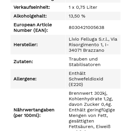
Verkaufseinheit:
1 x 0,75 Liter
Alkoholgehalt:
13,50 %
European Article
8030421005638
Number (EAN):
Livio Felluga S.r.l., Via
Hersteller:
Risorgimento 1, I-
34071 Brazzano
Trauben und
Zutaten:
Stabilisatoren
Enthält
Allergene:
Schwefeldioxid
(E220)
Brennwert 302kj,
Kohlenhydrate 1,2g,
davon Zucker 0,4g.
Nährwertangaben
Enthält geringfügige
(per 100ml):
Mengen von Fett,
gesättigten
Fettsäuren, Eiweiß