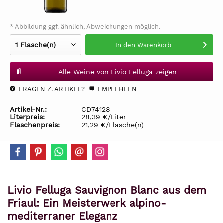
* Abbildung ggf. ähnlich, Abweichungen möglich.
In den
Warenkorb
Alle Weine von Livio Felluga zeigen
FRAGEN Z. ARTIKEL?
EMPFEHLEN
Artikel-Nr.:
CD74128
Literpreis:
28,39 €/Liter
Flaschenpreis:
21,29 €/Flasche(n)
Livio Felluga Sauvignon Blanc aus dem
Friaul: Ein Meisterwerk alpino-
mediterraner Eleganz