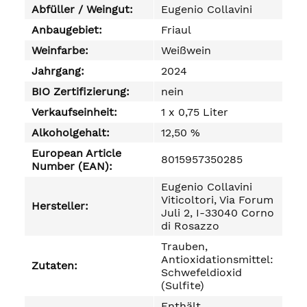
Abfüller / Weingut:
Eugenio Collavini
Anbaugebiet:
Friaul
Weinfarbe:
Weißwein
Jahrgang:
2024
BIO Zertifizierung:
nein
Verkaufseinheit:
1 x 0,75 Liter
Alkoholgehalt:
12,50 %
European Article
8015957350285
Number (EAN):
Eugenio Collavini
Viticoltori, Via Forum
Hersteller:
Juli 2, I-33040 Corno
di Rosazzo
Trauben,
Antioxidationsmittel:
Zutaten:
Schwefeldioxid
(Sulfite)
Enthält