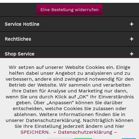
Eine Bestellung widerrufen
Service Hotline
Rechtliches
Shop Service
Wir setzen auf unserer Website Cookies ein. Einige
Aktiv
Notwendig
Zahlung & Versand
helfen dabei unser Angebot zu analysieren und zu
verbessern, andere sind zwingend notwendig für den
Betrieb der Website. Wir sammeln und verarbeiten
Inaktiv
Marketing
Ihre Daten für Analyse und Marketing nur dann,
wenn Sie uns durch Klick auf „OK“ Ihr Einverständnis
geben. Über „Anpassen“ können Sie darüber
Inaktiv
Tracking
entscheiden, welche Cookies Sie zulassen oder
ablehnen. Weitere Informationen finden Sie in
* ALLE PREISE INKL. GESETZL. UMSATZSTEUER ZZGL.
VERSANDKOSTEN
UND GGF. NACHNAHMEGEBÜHREN, WENN NICHT
unserer Datenschutzerklärung. Nachträglich können
Inaktiv
Personalisierung
ANDERS BESCHRIEBEN
Sie Ihre Einstellung jederzeit ändern und hier
© 2026 C&D WEINHANDEL - ALL RIGHTS RESERVED. THEME BY
SPEICHERN.
– Datenschutzerklärung –
THEMEWARE®