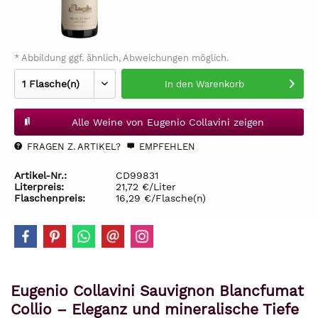
* Abbildung ggf. ähnlich, Abweichungen möglich.
In den
Warenkorb
Alle Weine von Eugenio Collavini zeigen
FRAGEN Z. ARTIKEL?
EMPFEHLEN
Artikel-Nr.:
CD99831
Literpreis:
21,72 €/Liter
Flaschenpreis:
16,29 €/Flasche(n)
Eugenio Collavini Sauvignon Blancfumat
Collio – Eleganz und mineralische Tiefe